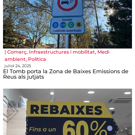
|
Comerç
,
Infraestructures i mobilitat
,
Medi
ambient
,
Política
juliol 24, 2025
El Tomb porta la Zona de Baixes Emissions de
Reus als jutjats