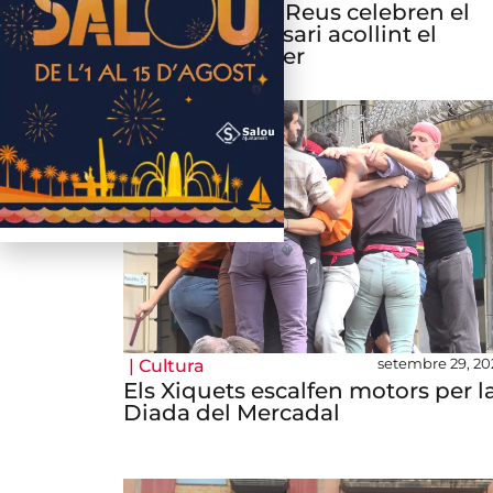
Els Xiquets de Reus celebren el
seu 45è aniversari acollint el
torneig casteller
setembre 29, 20
|
Cultura
Els Xiquets escalfen motors per l
Diada del Mercadal