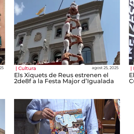
25
agost 25, 2025
|
Cultura
|
Els Xiquets de Reus estrenen el
E
2de8f a la Festa Major d’Igualada
C