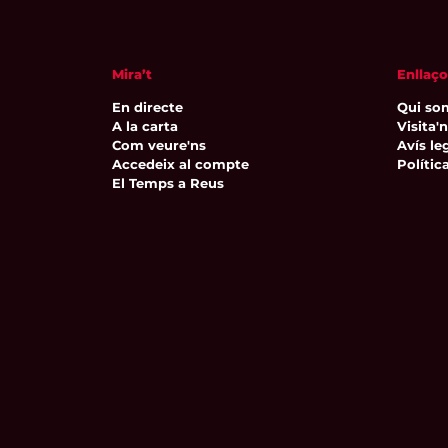
Mira’t
Enllaço
En directe
Qui so
A la carta
Visita'
Com veure'ns
Avís leg
Accedeix al compte
Polític
El Temps a Reus