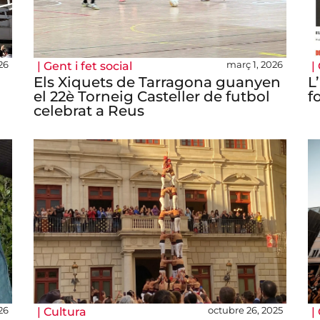
26
març 1, 2026
|
Gent i fet social
|
Els Xiquets de Tarragona guanyen
L
el 22è Torneig Casteller de futbol
f
celebrat a Reus
26
octubre 26, 2025
|
Cultura
|