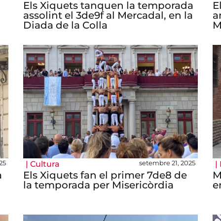
Els Xiquets tanquen la temporada
E
assolint el 3de9f al Mercadal, en la
a
Diada de la Colla
M
25
setembre 21, 2025
|
Cultura
|
a
Els Xiquets fan el primer 7de8 de
M
la temporada per Misericòrdia
e