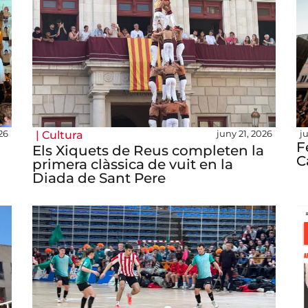
26
juny 21, 2026
j
|
Cultura
F
Els Xiquets de Reus completen la
C
primera clàssica de vuit en la
Diada de Sant Pere