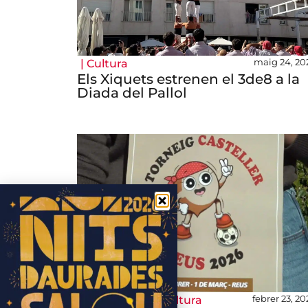
maig 24, 20
|
Cultura
Els Xiquets estrenen el 3de8 a la
Diada del Pallol
febrer 23, 20
|
Àmbit social
,
Cultura