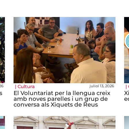
026
juliol 13, 2026
|
Cultura
|
s
El Voluntariat per la llengua creix
X
amb noves parelles i un grup de
e
conversa als Xiquets de Reus