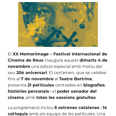
El
XX Memorimage – Festival Internacional de
Cinema de Reus
inaugura aquest
dimarts 4 de
novembre
una edició especial amb motiu del
seu
20è aniversari
. El certamen, que se celebra
fins al
7 de novembre
al
Teatre Bartrina
,
presenta
21 pel·lícules
centrades en
biografies
,
històries personals
i el
poder sanador del
cinema
, amb
totes les sessions gratuïtes
.
La programació inclou
6 estrenes catalanes
i
14
col·loquis
amb els equips de les pel·lícules. Una