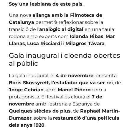
Soy una lesbiana de este país
.
Una nova
aliança amb la Filmoteca de
Catalunya
permetrà reflexionar sobre la
transició de l’
analògic al digital
en una taula
rodona amb experts com
Iolanda Ribas
,
Mar
Llanas
,
Luca Ricciardi
i
Milagros Távara
.
Gala inaugural i cloenda obertes
al públic
La gala inaugural, el
4 de novembre
, presenta
Boris Skossyreff, l’estafador que va ser rei
, de
Jorge Cebrián
, amb
Manel Piñero
com a
protagonista. El festival es clourà el
7 de
novembre
amb l’estrena a Espanya de
Quelques siècles de plus
, de
Raphaël Martin-
Dumazer
, sobre la
restauració d’una pel·lícula
dels anys 1920
.