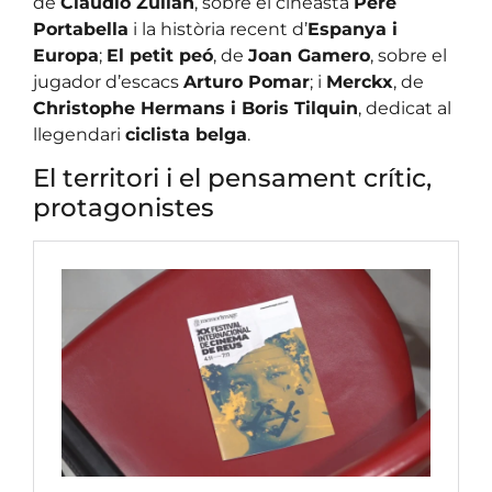
de
Claudio Zulian
, sobre el cineasta
Pere
Portabella
i la història recent d’
Espanya i
Europa
;
El petit peó
, de
Joan Gamero
, sobre el
jugador d’escacs
Arturo Pomar
; i
Merckx
, de
Christophe Hermans i Boris Tilquin
, dedicat al
llegendari
ciclista belga
.
El territori i el pensament crític,
protagonistes