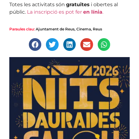
Totes les activitats són
gratuïtes
i obertes al
públic.
La inscripció es pot fer
en línia
.
Paraules clau:
Ajuntament de Reus
,
Cinema
,
Reus