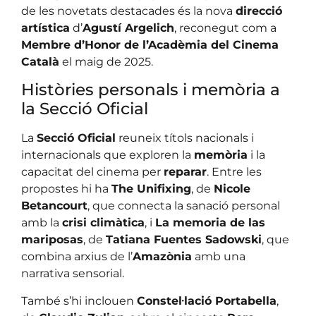
de les novetats destacades és la nova
direcció
artística
d’
Agustí Argelich
, reconegut com a
Membre d’Honor de l’Acadèmia del Cinema
Català
el maig de 2025.
Històries personals i memòria a
la Secció Oficial
La
Secció Oficial
reuneix títols nacionals i
internacionals que exploren la
memòria
i la
capacitat del cinema per
reparar
. Entre les
propostes hi ha
The Unifixing
, de
Nicole
Betancourt
, que connecta la sanació personal
amb la
crisi climàtica
, i
La memoria de las
mariposas
, de
Tatiana Fuentes Sadowski
, que
combina arxius de l’
Amazònia
amb una
narrativa sensorial.
També s’hi inclouen
Constel·lació Portabella
,