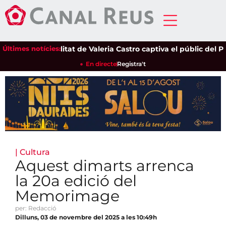
Últimes notícies:
La sensibilitat de Valeria Castro captiva el públic del Parc d
En directe
Registra't
|
Cultura
Aquest dimarts arrenca
la 20a edició del
Memorimage
per: Redacció
Dilluns, 03 de novembre del 2025 a les 10:49h