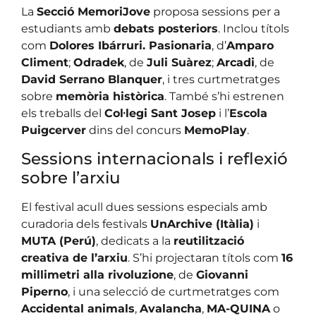
La
Secció MemoriJove
proposa sessions per a
estudiants amb
debats posteriors
. Inclou títols
com
Dolores Ibárruri. Pasionaria
, d’
Amparo
Climent
;
Odradek
, de
Juli Suàrez
;
Arcadi
, de
David Serrano Blanquer
, i tres curtmetratges
sobre
memòria històrica
. També s’hi estrenen
els treballs del
Col·legi Sant Josep
i l’
Escola
Puigcerver
dins del concurs
MemoPlay
.
Sessions internacionals i reflexió
sobre l’arxiu
El festival acull dues sessions especials amb
curadoria dels festivals
UnArchive (Itàlia)
i
MUTA (Perú)
, dedicats a la
reutilització
creativa de l’arxiu
. S’hi projectaran títols com
16
millimetri alla rivoluzione
, de
Giovanni
Piperno
, i una selecció de curtmetratges com
Accidental animals
,
Avalancha
,
MA-QUINA
o