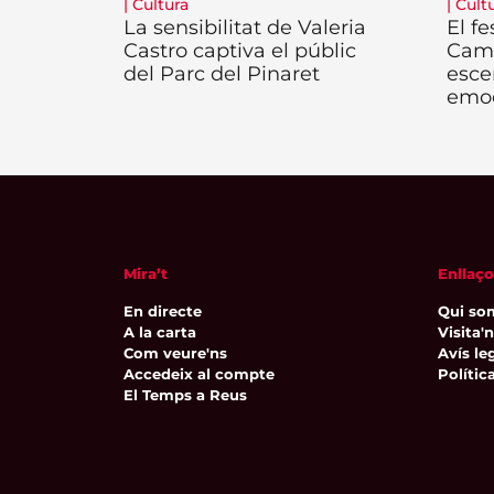
|
Cultura
|
Cult
La sensibilitat de Valeria
El fe
Castro captiva el públic
Camb
del Parc del Pinaret
esce
emo
Mira’t
Enllaço
En directe
Qui so
A la carta
Visita'
Com veure'ns
Avís leg
Accedeix al compte
Polític
El Temps a Reus