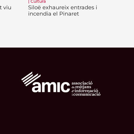
|
Cultura
t viu
Siloë exhaureix entrades i
incendia el Pinaret