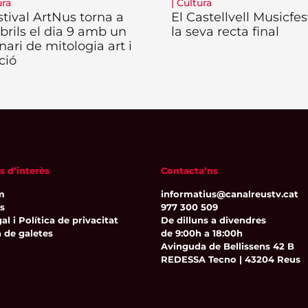
ura
|
Cultura
stival ArtNus torna a
El Castellvell Musicfes
rils el dia 9 amb un
la seva recta final
nari de mitologia art i
ció
s d’interès
Contacta’ns
m
informatius@canalreustv.cat
ns
977 300 509
al i Política de privacitat
De dilluns a divendres
a de galetes
de 9:00h a 18:00h
Avinguda de Bellissens 42 B
REDESSA Tecno | 43204 Reus