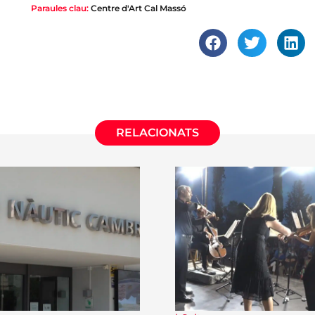
Paraules clau:
Centre d'Art Cal Massó
RELACIONATS