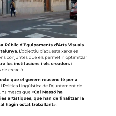
a Públic d’Equipaments d’Arts Visuals
atalunya
. L’objectiu d’aquesta xarxa és
ons conjuntes que els permetin optimitzar
tre les institucions i els creadors i
s de creació.
jecte que el govern reusenc té per a
a i Política Lingüística de l’Ajuntament de
a uns mesos que
«Cal Massó ha
s artístiques, que han de finalitzar la
al hagin estat treballant»
.