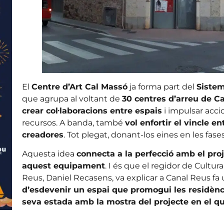
El
Centre d’Art Cal Massó
ja forma part del
Sistem
que agrupa al voltant de
30 centres d’arreu de C
crear col·laboracions entre espais
i impulsar acci
recursos. A banda, també
vol enfortir el vincle en
creadores
. Tot plegat, donant-los eines en les fase
Aquesta idea
connecta a la perfecció amb el pro
aquest equipament
. I és que el regidor de Cultur
Reus, Daniel Recasens, va explicar a Canal Reus f
d’esdevenir un espai que promogui les residèncie
seva estada amb la mostra del projecte en el qu