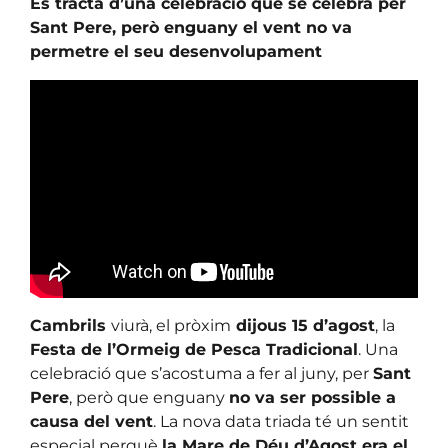
Es tracta d’una celebració que se celebra per
Sant Pere, però enguany el vent no va
permetre el seu desenvolupament
Cambrils
viurà, el pròxim
dijous 15 d’agost
, la
Festa de l’Ormeig de Pesca Tradicional
. Una
celebració que s’acostuma a fer al juny, per
Sant
Pere
, però que enguany
no va ser possible a
causa del vent
. La nova data triada té un sentit
especial perquè
la Mare de Déu d’Agost era el