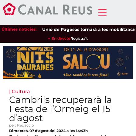
Últimes notícies:
Unió de Pagesos tornarà a les mobilitzacions p
En directe
Registra't
|
Cultura
Cambrils recuperarà la
Festa de l’Ormeig el 15
d’agost
per: Redacció
Dimecres, 07 d'agost del 2024 a les 14:43h