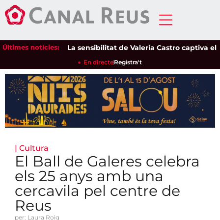
Últimes notícies:
La sensibilitat de Valeria Castro captiva el púb
En directe
Registra't
|
Cultura
El Ball de Galeres celebra
els 25 anys amb una
cercavila pel centre de
Reus
per: Laura Roig