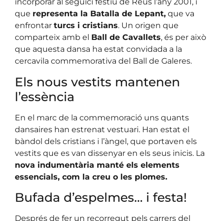
incorporar al seguici festiu de Reus l’any 2001, i
que
representa la Batalla de Lepant,
que va
enfrontar
turcs i cristians
. Un origen que
comparteix amb el
Ball de Cavallets
, és per això
que aquesta dansa ha estat convidada a la
cercavila commemorativa del Ball de Galeres.
Els nous vestits mantenen
l’essència
En el marc de la commemoració uns quants
dansaires han estrenat vestuari. Han estat el
bàndol dels cristians i l’àngel, que portaven els
vestits que es van dissenyar en els seus inicis. La
nova indumentària manté els elements
essencials, com la creu o les plomes.
Bufada d’espelmes… i festa!
Després de fer un recorregut pels carrers del