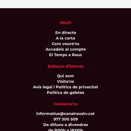
Mira’t
En directe
A la carta
Com veure'ns
Accedeix al compte
El Temps a Reus
Enllaços d’interès
Qui som
Visita'ns
Avís legal i Política de privacitat
Política de galetes
Contacta’ns
informatius@canalreustv.cat
977 300 509
De dilluns a divendres
de 9:00h a 18:00h