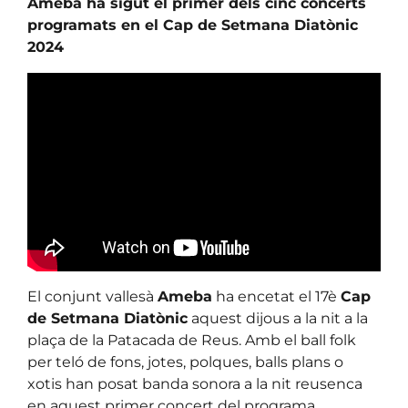
Ameba ha sigut el primer dels cinc concerts
programats en el Cap de Setmana Diatònic
2024
El conjunt vallesà
Ameba
ha encetat el 17è
Cap
de Setmana Diatònic
aquest dijous a la nit a la
plaça de la Patacada de Reus. Amb el ball folk
per teló de fons, jotes, polques, balls plans o
xotis han posat banda sonora a la nit reusenca
en aquest primer concert del programa.