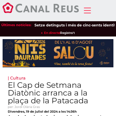
Últimes notícies:
Setze detinguts i més de cinc-sents identificats
En directe
Registra't
|
Cultura
El Cap de Setmana
Diatònic arranca a la
plaça de la Patacada
per: Jordi Olària Gras
Divendres, 19 de juliol del 2024 a les 14:36h