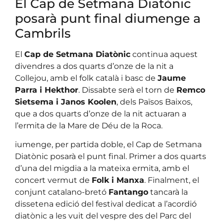
El Cap de Setmana Diatònic
posarà punt final diumenge a
Cambrils
El
Cap de Setmana Diatònic
continua aquest
divendres a dos quarts d’onze de la nit a
Collejou, amb el folk català i basc de
Jaume
Parra i Hekthor
. Dissabte serà el torn de
Remco
Sietsema i Janos Koolen
, dels Països Baixos,
que a dos quarts d’onze de la nit actuaran a
l’ermita de la Mare de Déu de la Roca.
iumenge, per partida doble, el Cap de Setmana
Diatònic posarà el punt final. Primer a dos quarts
d’una del migdia a la mateixa ermita, amb el
concert vermut de
Folk i Manxa
. Finalment, el
conjunt catalano-bretó
Fantango
tancarà la
dissetena edició del festival dedicat a l’acordió
diatònic a les vuit del vespre des del Parc del