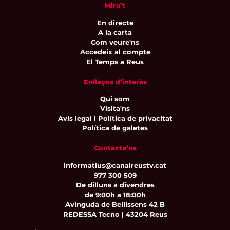
Mira’t
En directe
A la carta
Com veure'ns
Accedeix al compte
El Temps a Reus
Enllaços d’interès
Qui som
Visita'ns
Avís legal i Política de privacitat
Política de galetes
Contacta’ns
informatius@canalreustv.cat
977 300 509
De dilluns a divendres
de 9:00h a 18:00h
Avinguda de Bellissens 42 B
REDESSA Tecno | 43204 Reus