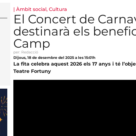
|
Àmbit social
,
Cultura
El Concert de Carnav
destinarà els benefic
Camp
per: Redacció
Dijous, 18 de desembre del 2025 a les 15:01h
La fita celebra aquest 2026 els 17 anys i té l’obje
Teatre Fortuny