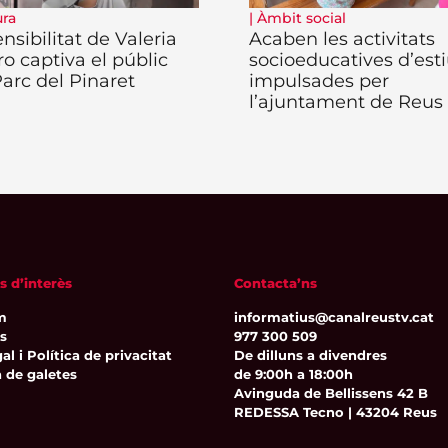
ura
|
Àmbit social
nsibilitat de Valeria
Acaben les activitats
ro captiva el públic
socioeducatives d’est
Parc del Pinaret
impulsades per
l’ajuntament de Reus
s d’interès
Contacta’ns
m
informatius@canalreustv.cat
ns
977 300 509
al i Política de privacitat
De dilluns a divendres
a de galetes
de 9:00h a 18:00h
Avinguda de Bellissens 42 B
REDESSA Tecno | 43204 Reus