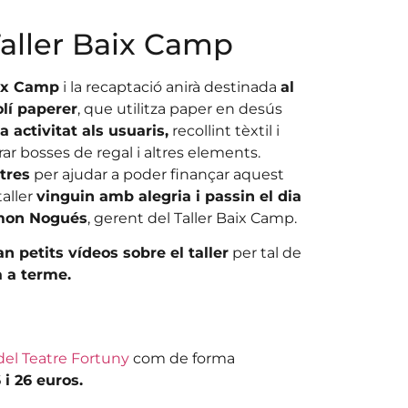
 Taller Baix Camp
aix Camp
i la recaptació anirà destinada
al
lí paperer
, que utilitza paper en desús
a activitat als usuaris,
recollint tèxtil i
ar bosses de regal i altres elements.
ltres
per ajudar a poder finançar aquest
taller
vinguin amb alegria i passin el dia
mon Nogués
, gerent del Taller Baix Camp.
n petits vídeos sobre el taller
per tal de
a a terme.
del Teatre Fortuny
com de forma
 i 26 euros.