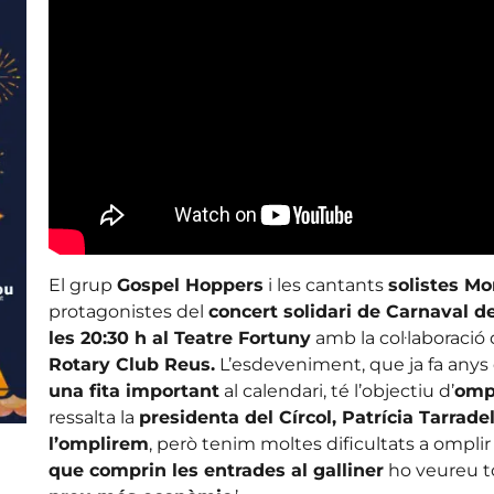
El grup
Gospel Hoppers
i les cantants
solistes M
protagonistes del
concert solidari de Carnaval de
les 20:30 h al Teatre Fortuny
amb la col·laboració 
Rotary Club Reus.
L’esdeveniment, que ja fa anys 
una fita important
al calendari, té l’objectiu d’
ompl
ressalta la
presidenta del Círcol, Patrícia Tarrade
l’omplirem
, però tenim moltes dificultats a omplir e
que comprin les entrades al galliner
ho veureu to