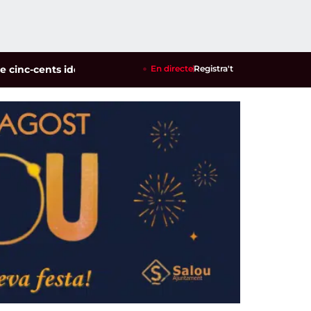
cents identificats en un dispositiu policial contra la multire
En directe
Registra't