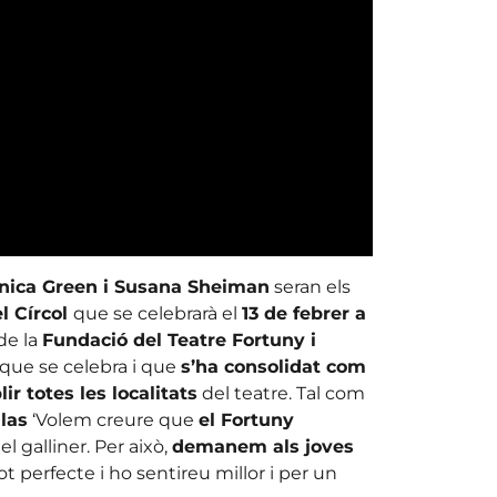
onica Green i Susana Sheiman
seran els
l Círcol
que se celebrarà el
13 de febrer a
de la
Fundació del Teatre Fortuny i
que se celebra i que
s’ha consolidat com
ir totes les localitats
del teatre. Tal com
llas
‘Volem creure que
el Fortuny
l galliner. Per això,
demanem als joves
t perfecte i ho sentireu millor i per un