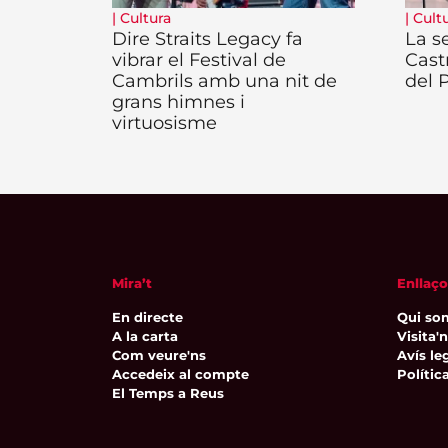
|
Cultura
|
Cult
Dire Straits Legacy fa
La se
vibrar el Festival de
Cast
Cambrils amb una nit de
del 
grans himnes i
virtuosisme
Mira’t
Enllaço
En directe
Qui so
A la carta
Visita'
Com veure'ns
Avís leg
Accedeix al compte
Polític
El Temps a Reus