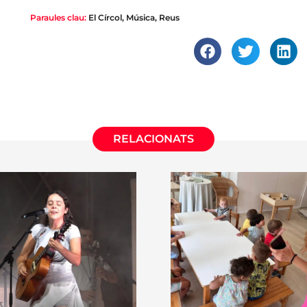
Paraules clau:
El Círcol
,
Música
,
Reus
RELACIONATS