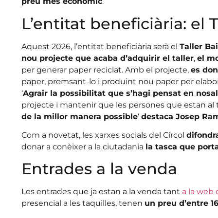
preu més econòmic
.’
L’entitat beneficiària: el
Aquest 2026, l’entitat beneficiària serà el
Taller B
nou projecte que acaba d’adquirir el taller
,
el mo
per generar paper reciclat. Amb el projecte,
es don
paper, premsant-lo i produint nou paper per elabor
‘
Agrair la possibilitat que s’hagi pensat en nosa
projecte i mantenir que les persones que estan al 
de la millor manera possible
‘
destaca Josep Ra
Com a novetat, les xarxes socials del Círcol
difondra
donar a conèixer a la ciutadania
la tasca que port
Entrades a la venda
Les entrades que ja estan a la venda tant
a la web 
presencial a les taquilles, tenen
un preu d’entre 16