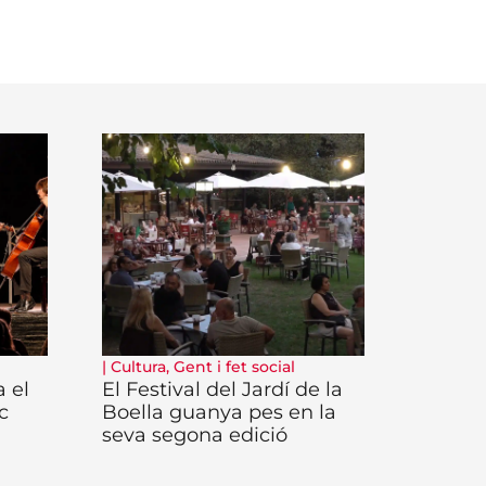
|
Cultura
,
Gent i fet social
 el
El Festival del Jardí de la
c
Boella guanya pes en la
seva segona edició