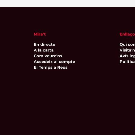
Mira’t
Enllaço
En directe
Qui so
A la carta
Visita'
Com veure'ns
Avís leg
Accedeix al compte
Polític
El Temps a Reus