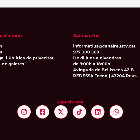
s d’interès
Contacta’ns
m
informatius@canalreustv.cat
ns
977 300 509
al i Política de privacitat
De dilluns a divendres
a de galetes
de 9:00h a 18:00h
Avinguda de Bellissens 42 B
REDESSA Tecno | 43204 Reus
Segueix-nos