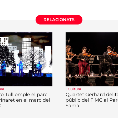
RELACIONATS
ura
|
Cultura
ro Tull omple el parc
Quartet Gerhard delita
Pinaret en el marc del
públic del FIMC al Par
C
Samà