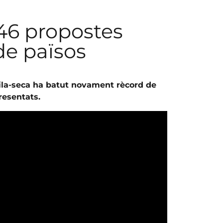
 46 propostes
de països
Vila-seca ha batut novament rècord de
resentats.