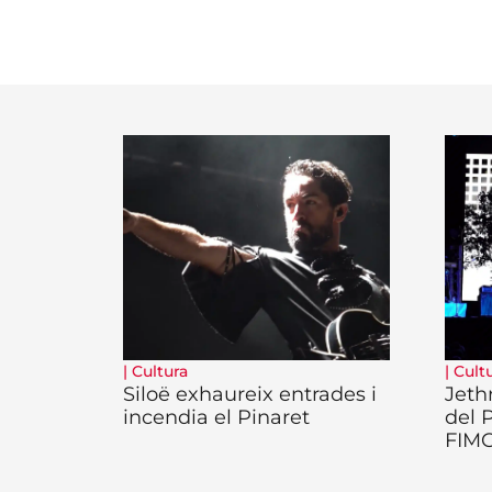
|
Cultura
|
Cult
Siloë exhaureix entrades i
Jeth
incendia el Pinaret
del 
FIM