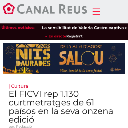
Últimes notícies:
La sensibilitat de Valeria Castro captiva el pú
En directe
Registra't
|
Cultura
El FICVI rep 1.130
curtmetratges de 61
països en la seva onzena
edició
per: Redacció