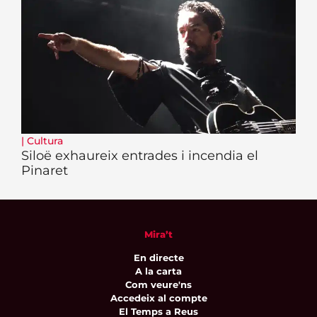
|
Cultura
Siloë exhaureix entrades i incendia el
Pinaret
Mira’t
En directe
A la carta
Com veure'ns
Accedeix al compte
El Temps a Reus