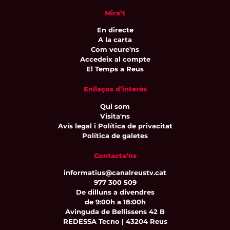
Mira’t
En directe
A la carta
Com veure'ns
Accedeix al compte
El Temps a Reus
Enllaços d’interès
Qui som
Visita'ns
Avís legal i Política de privacitat
Política de galetes
Contacta’ns
informatius@canalreustv.cat
977 300 509
De dilluns a divendres
de 9:00h a 18:00h
Avinguda de Bellissens 42 B
REDESSA Tecno | 43204 Reus