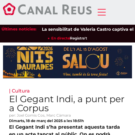
Últimes notícies:
La sensibilitat de Valeria Castro captiva el púb
En directe
Registra't
|
Cultura
El Gegant Indi, a punt per
a Corpus
per: Joel Gomis Cos, Marc Càmara
Dimarts, 18 de març del 2025 a les 18:51h
El Gegant Indi s’ha presentat aquesta tarda
en un acte tancat al públic. On es podrà