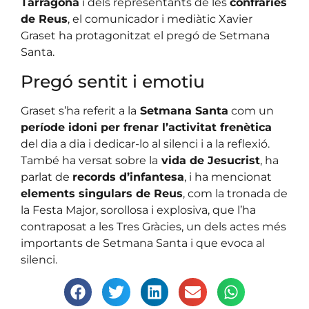
Tarragona
i dels representants de les
confraries
de Reus
, el comunicador i mediàtic Xavier
Graset ha protagonitzat el pregó de Setmana
Santa.
Pregó sentit i emotiu
Graset s’ha referit a la
Setmana Santa
com un
període idoni per frenar l’activitat frenètica
del dia a dia i dedicar-lo al silenci i a la reflexió.
També ha versat sobre la
vida de Jesucrist
, ha
parlat de
records d’infantesa
, i ha mencionat
elements singulars de Reus
, com la tronada de
la Festa Major, sorollosa i explosiva, que l’ha
contraposat a les Tres Gràcies, un dels actes més
importants de Setmana Santa i que evoca al
silenci.