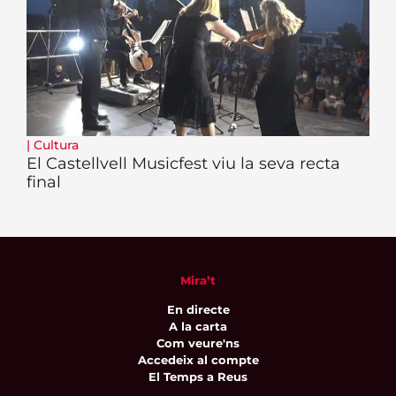
|
Cultura
El Castellvell Musicfest viu la seva recta
final
Mira’t
En directe
A la carta
Com veure'ns
Accedeix al compte
El Temps a Reus