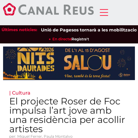
Últimes notícies:
Unió de Pagesos tornarà a les mobilitzacions per
En directe
Registra't
|
Cultura
El projecte Roser de Foc
impulsa l’art jove amb
una residència per acollir
artistes
per: Miquel Ferrer, Paula Montalvo