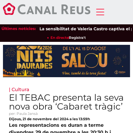
Últimes notícies:
La sensibilitat de Valeria Castro captiva el púb
En directe
Registra't
|
Cultura
El TEBAC presenta la seva
nova obra ‘Cabaret tràgic’
per: Paula Jansà
Dijous, 21 de novembre del 2024 a les 13:59h
Les representacions es duran a terme
divendres 29 de novembre a les 20:30 h i