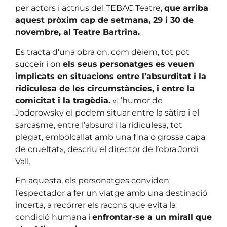
per actors i actrius del TEBAC Teatre,
que arriba
aquest pròxim cap de setmana, 29 i 30 de
novembre, al Teatre Bartrina.
Es tracta d’una obra on, com dèiem, tot pot
succeir i on
els seus personatges es veuen
implicats en situacions entre l’absurditat i la
ridiculesa de les circumstàncies, i entre la
comicitat i la tragèdia.
«L’humor de
Jodorowsky el podem situar entre la sàtira i el
sarcasme, entre l’absurd i la ridiculesa, tot
plegat, embolcallat amb una fina o grossa capa
de crueltat», descriu el director de l’obra Jordi
Vall.
En aquesta, els personatges conviden
l’espectador a fer un viatge amb una destinació
incerta, a recórrer els racons que evita la
condició humana i
enfrontar-se a un mirall que