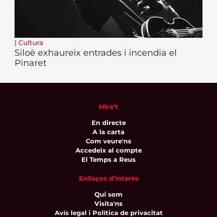
|
Cultura
Siloë exhaureix entrades i incendia el
Pinaret
Mira’t
En directe
A la carta
Com veure'ns
Accedeix al compte
El Temps a Reus
Enllaços d’interès
Qui som
Visita'ns
Avís legal i Política de privacitat