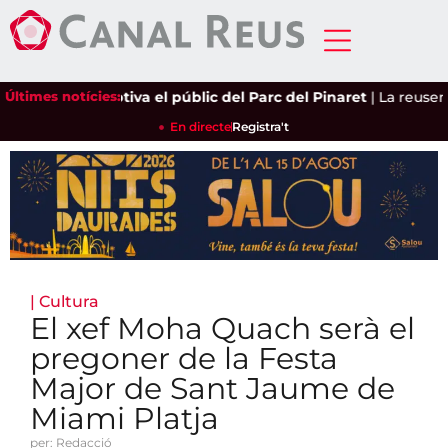
ia Castro captiva el públic del Parc del Pinaret
Últimes notícies:
|
La reusenca A
En directe
Registra't
|
Cultura
El xef Moha Quach serà el
pregoner de la Festa
Major de Sant Jaume de
Miami Platja
per: Redacció