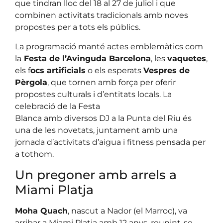
que tindran lloc del 18 al 27 de juliol i que
combinen activitats tradicionals amb noves
propostes per a tots els públics.
La programació manté actes emblemàtics com
la
Festa de l’Avinguda Barcelona
, les
vaquetes
,
els f
ocs artificials
o els esperats
Vespres de
Pèrgola
, que tornen amb força per oferir
propostes culturals i d’entitats locals. La
celebració de la Festa
Blanca amb diversos DJ a la Punta del Riu és
una de les novetats, juntament amb una
jornada d’activitats d’aigua i fitness pensada per
a tothom.
Un pregoner amb arrels a
Miami Platja
Moha Quach
, nascut a Nador (el Marroc), va
arribar a Miami Platja amb 12 anys, reunint-se