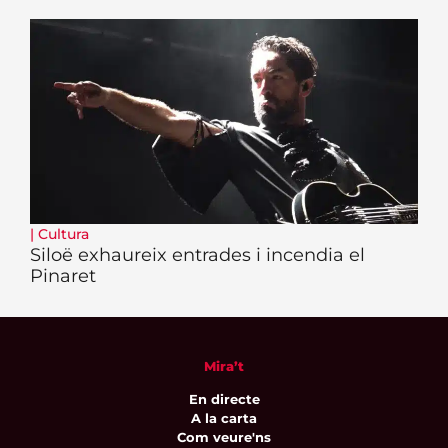
|
Cultura
Siloë exhaureix entrades i incendia el
Pinaret
Mira’t
En directe
A la carta
Com veure'ns