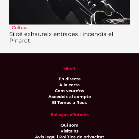
|
Cultura
Siloë exhaureix entrades i incendia el
Pinaret
Mira’t
En directe
A la carta
Com veure'ns
Accedeix al compte
El Temps a Reus
Enllaços d’interès
Qui som
Visita'ns
Avís legal i Política de privacitat