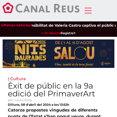
Últimes notícies:
La sensibilitat de Valeria Castro captiva el públic del 
En directe
Registra't
|
Cultura
Èxit de públic en la 9a
edició del PrimaverArt
per: Laura Roig
Dilluns, 08 d'abril del 2024 a les 13:52h
Catorze propostes vingudes de diferents
punts de l’Estat s’han pogut veure, durant