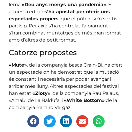
lema
«Deu anys menys una pandèmia»
. En
aquesta edició
s’ha apostat per oferir uns
espectacles propers
, que el públic se’n sentís
partícip. Per això s’ha controlat l’aforament i
s’han combinat muntatges de més gran format
amb d’altres de petit format.
Catorze propostes
«Mute»
, de la companyia basca Orain-Bi, ha ofert
un espectacle on ha demostrat que la mutació
és constant i necessària per poder avançar i
arribar més lluny. Altres espectacles del festival
han estat
«Zloty»
, de la companyia Pau Palaus,
«Amal», de La Baldufa, i
«White Bottom»
de la
companyia Ramiro Vergaz.