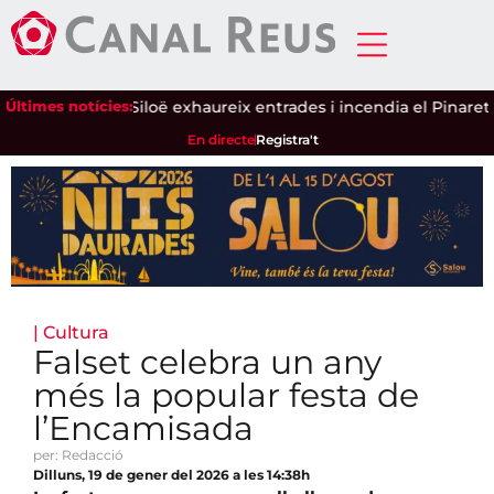
tlla de secà
Últimes notícies:
|
Siloë exhaureix entrades i incendia el Pinaret
|
El
En directe
Registra't
|
Cultura
Falset celebra un any
més la popular festa de
l’Encamisada
per: Redacció
Dilluns, 19 de gener del 2026 a les 14:38h