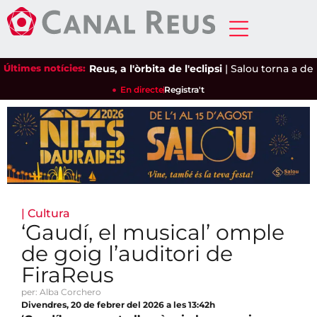
Últimes notícies:
Reus, a l'òrbita de l'eclipsi
|
Salou torna a demana
En directe
Registra't
|
Cultura
‘Gaudí, el musical’ omple
de goig l’auditori de
FiraReus
per: Alba Corchero
Divendres, 20 de febrer del 2026 a les 13:42h