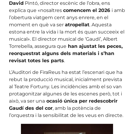
David
Pintó, director escènic de l’obra, ens
explica que «nosaltres
comencem el 2026
i amb
l’obertura viatgem cent anys enrere, en el
moment en què va ser
atropellat
. Aquesta
estona entre la vida i la mort és quan succeeix el
musical». El director musical de ‘Gaudí’, Albert
Torrebella, assegura que
han ajustat les peces,
reorquestrat alguns dels materials i s’han
revisat totes les parts
.
L’Auditori de FiraReus ha estat l’escenari que ha
rebut la producció musical, inicialment prevista
al Teatre Fortuny. Les incidències amb el so van
protagonitzar algunes de les escenes però, tot i
això, va ser una
ocasió única per redescobrir
Gaudí des del cor
, amb la potència de
l’orquestra i la sensibilitat de les veus en directe.