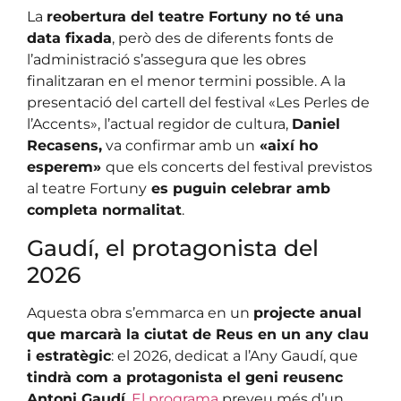
La
reobertura del teatre Fortuny no té una
data fixada
, però des de diferents fonts de
l’administració s’assegura que les obres
finalitzaran en el menor termini possible. A la
presentació del cartell del festival «Les Perles de
l’Accents», l’actual regidor de cultura,
Daniel
Recasens,
va confirmar amb un
«així ho
esperem»
que els concerts del festival previstos
al teatre Fortuny
es puguin celebrar amb
completa normalitat
.
Gaudí, el protagonista del
2026
Aquesta obra s’emmarca en un
projecte anual
que marcarà la ciutat de Reus en un any clau
i estratègic
: el 2026, dedicat a l’Any Gaudí, que
tindrà com a protagonista el geni reusenc
Antoni Gaudí
.
El programa
preveu més d’un