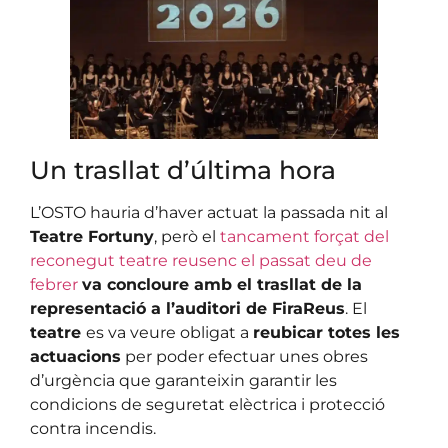
Un trasllat d’última hora
L’OSTO hauria d’haver actuat la passada nit al
Teatre Fortuny
, però el
tancament forçat del
reconegut teatre reusenc el passat deu de
febrer
va concloure amb el trasllat de la
representació a l’auditori de FiraReus
. El
teatre
es va veure obligat a
reubicar totes les
actuacions
per poder efectuar unes obres
d’urgència que garanteixin garantir les
condicions de seguretat elèctrica i protecció
contra incendis.