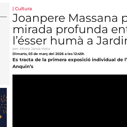
|
Cultura
Joanpere Massana 
mirada profunda entr
l’ésser humà a Jard
per: Mireia Jansà Mata
Dimarts, 03 de març del 2026 a les 12:45h
Es tracta de la primera exposició individual de l’a
Anquin’s