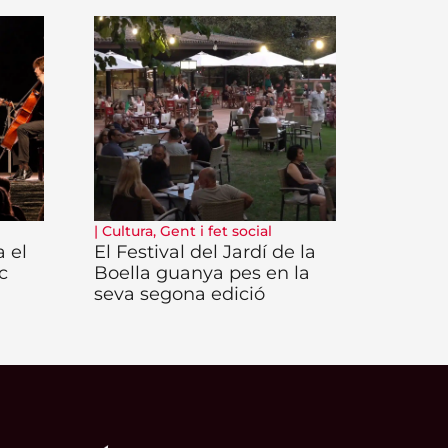
|
Cultura
,
Gent i fet social
 el
El Festival del Jardí de la
c
Boella guanya pes en la
seva segona edició