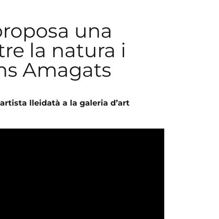
proposa una
e la natura i
ins Amagats
rtista lleidatà a la galeria d’art