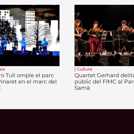
ura
|
Cultura
ro Tull omple el parc
Quartet Gerhard delita
Pinaret en el marc del
públic del FIMC al Par
C
Samà