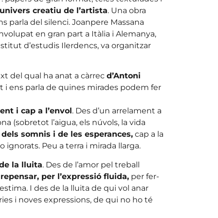
univers creatiu de l’artista
. Una obra
ens parla del silenci. Joanpere Massana
nvolupat en gran part a Itàlia i Alemanya,
titut d’estudis Ilerdencs, va organitzar
ext del qual ha anat a càrrec
d’Antoni
ut i ens parla de quines mirades podem fer
ent i cap a l’envol
. Des d’un arrelament a
ona (sobretot l’aigua, els núvols, la vida
dels somnis i de les esperances,
cap a la
ignorats. Peu a terra i mirada llarga.
de la lluita
. Des de l’amor pel treball
repensar, per l’expressió fluida,
per fer-
stima. I des de la lluita de qui vol anar
es i noves expressions, de qui no ho té