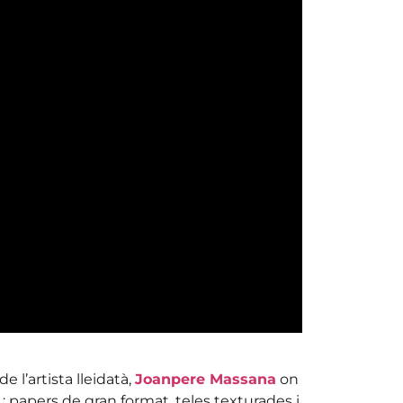
e l’artista lleidatà,
Joanpere Massana
on
s
: papers de gran format, teles texturades i