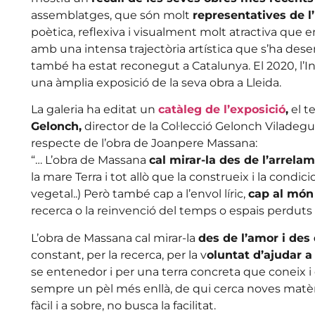
assemblatges, que són molt
representatives de l’
poètica, reflexiva i visualment molt atractiva que 
amb una intensa trajectòria artística que s’ha dese
també ha estat reconegut a Catalunya. El 2020, l’Ins
una àmplia exposició de la seva obra a Lleida.
La galeria ha editat un
catàleg de l’exposició
,
el t
Gelonch,
director de la Col·lecció Gelonch Viladeg
respecte de l’obra de Joanpere Massana:
“… L’obra de Massana
cal mirar-la des de l’arrelam
la mare Terra i tot allò que la construeix i la condici
vegetal..) Però també cap a l’envol líric,
cap al món 
recerca o la reinvenció del temps o espais perduts o 
L’obra de Massana cal mirar-la
des de l’amor i des 
constant, per la recerca, per la v
oluntat d’ajudar a 
se entenedor i per una terra concreta que coneix i e
sempre un pèl més enllà, de qui cerca noves matèri
fàcil i a sobre, no busca la facilitat.