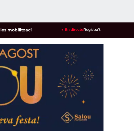
ilitzacions per defensar els cultius de la garrofa i l'ametlla
En directe
Registra't