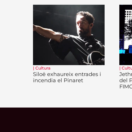
|
Cultura
|
Cult
Siloë exhaureix entrades i
Jeth
incendia el Pinaret
del 
FIM