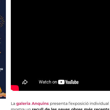
La
galeria Anquins
presenta l’exposició individual d
mostra un
recull de les seves obres més recent