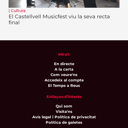
|
Cultura
El Castellvell Musicfest viu la seva recta
final
Mira’t
En directe
A la carta
Com veure'ns
Accedeix al compte
El Temps a Reus
Enllaços d’interès
Qui som
Visita'ns
Avís legal i Política de privacitat
Política de galetes