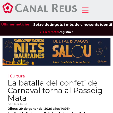
Últimes notícies:
Setze detinguts i més de cinc-sents identificats
En directe
Registra't
|
Cultura
La batalla del confeti de
Carnaval torna al Passeig
Mata
per: Paula Fé
Dijous, 29 de gener del 2026 a les 14:26h