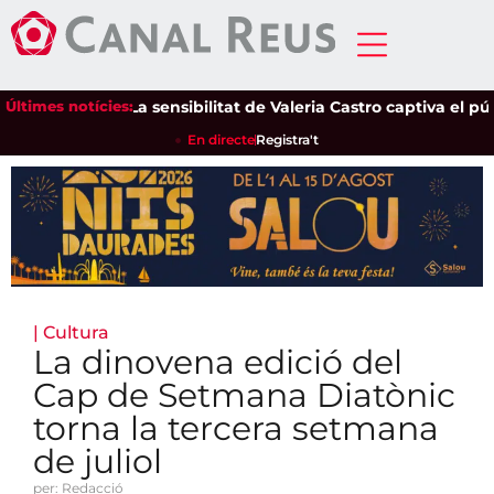
Últimes notícies:
La sensibilitat de Valeria Castro captiva el públic 
En directe
Registra't
|
Cultura
La dinovena edició del
Cap de Setmana Diatònic
torna la tercera setmana
de juliol
per: Redacció