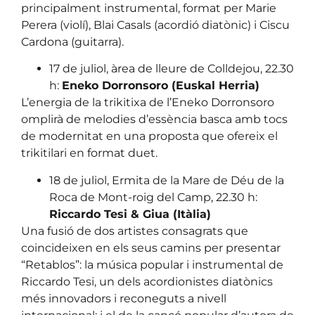
principalment instrumental, format per Marie
Perera (violí), Blai Casals (acordió diatònic) i Ciscu
Cardona (guitarra).
17 de juliol, àrea de lleure de Colldejou, 22.30
h:
Eneko Dorronsoro (Euskal Herria)
L’energia de la trikitixa de l’Eneko Dorronsoro
omplirà de melodies d’essència basca amb tocs
de modernitat en una proposta que ofereix el
trikitilari en format duet.
18 de juliol, Ermita de la Mare de Déu de la
Roca de Mont-roig del Camp, 22.30 h:
Riccardo Tesi & Giua (Itàlia)
Una fusió de dos artistes consagrats que
coincideixen en els seus camins per presentar
“Retablos”: la música popular i instrumental de
Riccardo Tesi, un dels acordionistes diatònics
més innovadors i reconeguts a nivell