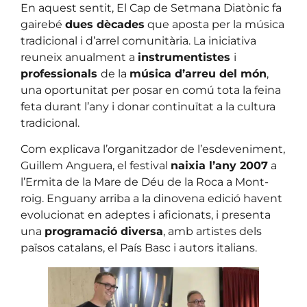
En aquest sentit, El Cap de Setmana Diatònic fa
gairebé
dues dècades
que aposta per la música
tradicional i d’arrel comunitària. La iniciativa
reuneix anualment a
instrumentistes
i
professionals
de la
música d’arreu del món
,
una oportunitat per posar en comú tota la feina
feta durant l’any i donar continuïtat a la cultura
tradicional.
Com explicava l’organitzador de l’esdeveniment,
Guillem Anguera, el festival
naixia l’any 2007
a
l’Ermita de la Mare de Déu de la Roca a Mont-
roig. Enguany arriba a la dinovena edició havent
evolucionat en adeptes i aficionats, i presenta
una
programació diversa
, amb artistes dels
països catalans, el País Basc i autors italians.