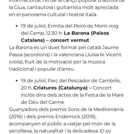
internacional; i el de la cançó popular d’autora de
la Giua, cantautora i guitarrista molt apreciada
en el panorama cultural i teatral italià.
19 de juliol, Ermita del Peiró de Mont-roig
del Camp, 12.30 h:
La Barona (Països
Catalans) – concert vermut
La Barona és un duet format pel català Jaume
Passa (acordions) i la valenciana Lluïsa N. Vicent
(viola), fruit de la motivació per la música
tradicional i popular d’arreu.
19 de juliol, Parc del Pescador de Cambrils,
20 h:
Criatures (Catalunya) –
Concert
inclòs dins dels actes de la Festa de la Mare
de Déu del Carme
Guanyadors dels premis Sons de la Mediterrània
(2016) i dels premis Enderrock (2019),
acompanyen el públic a viatjar pel món de la
senzillesa, la naturalitat i la delicadesa. El so