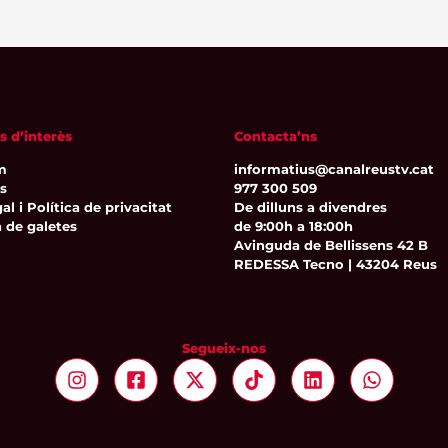
s d’interès
Contacta’ns
m
informatius@canalreustv.cat
ns
977 300 509
al i Política de privacitat
De dilluns a divendres
a de galetes
de 9:00h a 18:00h
Avinguda de Bellissens 42 B
REDESSA Tecno | 43204 Reus
Segueix-nos