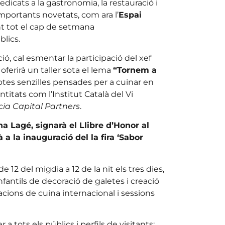
dicats a la gastronomia, la restauració i
importants novetats, com ara l’
Espai
nt tot el cap de setmana
blics.
, cal esmentar la participació del xef
erirà un taller sota el lema
“Tornem a
tes senzilles pensades per a cuinar en
titats com l’Institut Català del Vi
ia Capital Partners
.
na Lagé, signarà el Llibre d’Honor al
a la inauguració del la fira ‘Sabor
e 12 del migdia a 12 de la nit els tres dies,
nfantils de decoració de galetes i creació
acions de cuina internacional i sessions
a tots els públics i perfils de visitants: