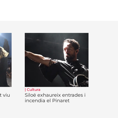
|
Cultura
t viu
Siloë exhaureix entrades i
incendia el Pinaret