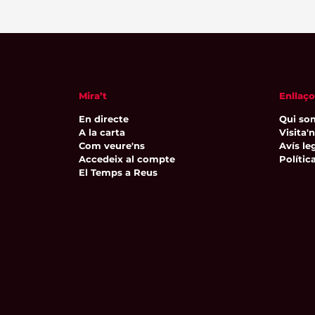
Mira’t
Enllaço
En directe
Qui so
A la carta
Visita'
Com veure'ns
Avís leg
Accedeix al compte
Polític
El Temps a Reus