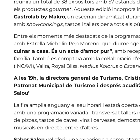
reunirà un total de 38 expositors amb 57 estands de
els productes
gourmet
. Aquesta edició incorpora 
Gastrolab by Makro
, un escenari dinamitzat dura
amb
showcookings
, tastos i tallers per a tots els pú
Entre els moments més destacats de la programació
amb Estrella Michelin Pep Moreno, que diumenge of
cuinar a casa. És un acte d’amor pur”
, amb recep
família. També es comptarà amb la col·laboració d’en
(INCAVI), Valira, Royal Bliss,
Medius Kolorus
o
Escenc
A les 19h, la directora general de Turisme, Cristi
Patronat Municipal de Turisme i després acudirà 
Salou’
La fira amplia enguany el seu horari i estarà oberta d
amb una programació variada i transversal: tallers i
de pizzes, tastos de caves, vins i cerveses, demostr
musicals en directe, entre d’altres.
Sabor Salou
vol oferir una experiència completa per 