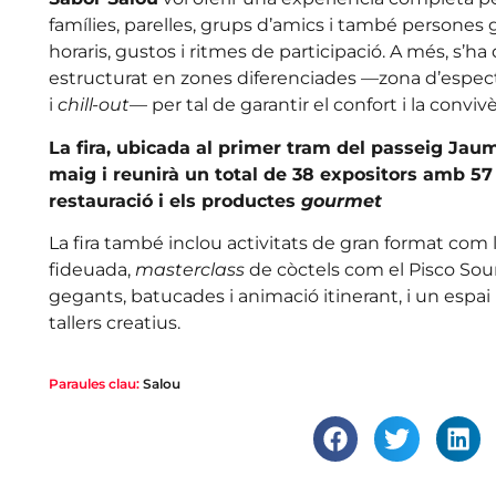
famílies, parelles, grups d’amics i també persones
horaris, gustos i ritmes de participació. A més, s’ha
estructurat en zones diferenciades —zona d’espect
i
chill-out
— per tal de garantir el confort i la convi
La fira, ubicada al primer tram del passeig Jaum
maig i reunirà un total de 38 expositors amb 57
restauració i els productes
gourmet
La fira també inclou activitats de gran format com 
fideuada,
masterclass
de còctels com el Pisco Sour
gegants, batucades i animació itinerant, i un espai
tallers creatius.
Paraules clau:
Salou