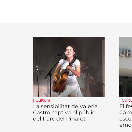
|
Cultura
|
Cult
La sensibilitat de Valeria
El fe
Castro captiva el públic
Camb
del Parc del Pinaret
esce
emo