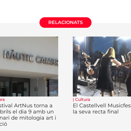
RELACIONATS
ura
|
Cultura
stival ArtNus torna a
El Castellvell Musicfes
rils el dia 9 amb un
la seva recta final
nari de mitologia art i
ció