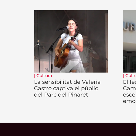
|
Cultura
|
Cult
La sensibilitat de Valeria
El fe
Castro captiva el públic
Camb
del Parc del Pinaret
esce
emo