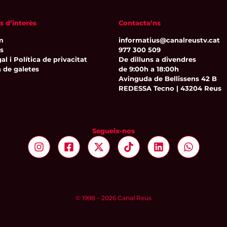
s d’interès
Contacta’ns
m
informatius@canalreustv.cat
ns
977 300 509
al i Política de privacitat
De dilluns a divendres
a de galetes
de 9:00h a 18:00h
Avinguda de Bellissens 42 B
REDESSA Tecno | 43204 Reus
Segueix-nos
© 1998 – 2026 Canal Reus