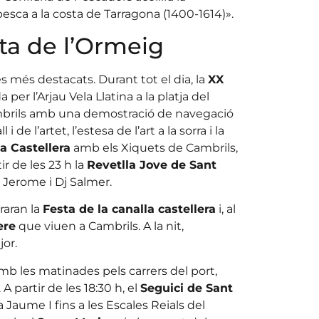
esca a la costa de Tarragona (1400-1614)».
sta de l’Ormeig
s més destacats. Durant tot el dia, la
XX
per l’Arjau Vela Llatina a la platja del
mbrils amb una demostració de navegació
 i de l’artet, l’estesa de l’art a la sorra i la
a Castellera
amb els Xiquets de Cambrils,
tir de les 23 h la
Revetlla Jove de Sant
 Jerome i Dj Salmer.
raran la
Festa de la canalla castellera
i, al
ere
que viuen a Cambrils. A la nit,
jor.
mb les matinades pels carrers del port,
A partir de les 18:30 h, el
Seguici de Sant
 Jaume I fins a les Escales Reials del