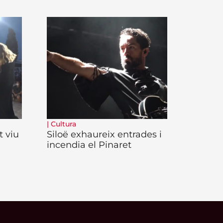
|
Cultura
t viu
Siloë exhaureix entrades i
incendia el Pinaret