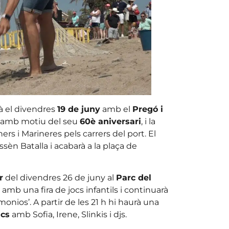
à el divendres
19 de juny
amb el
Pregó i
, amb motiu del seu
60è aniversari
, i la
ers i Marineres pels carrers del port. El
sèn Batalla i acabarà a la plaça de
r
del divendres 26 de juny al
Parc del
amb una fira de jocs infantils i continuarà
ios’. A partir de les 21 h hi haurà una
ncs
amb Sofia, Irene, Slinkis i djs.