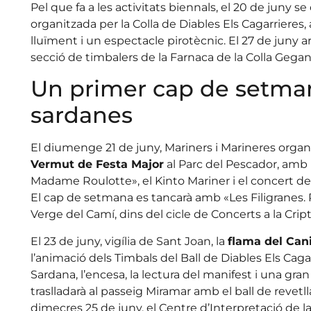
Pel que fa a les activitats biennals, el 20 de juny se
organitzada per la Colla de Diables Els Cagarrieres, 
lluïment i un espectacle pirotècnic. El 27 de juny ar
secció de timbalers de la Farnaca de la Colla Gegan
Un primer cap de setman
sardanes
El diumenge 21 de juny, Mariners i Marineres organit
Vermut de Festa Major
al Parc del Pescador, amb l
Madame Roulotte», el Kinto Mariner i el concert d
El cap de setmana es tancarà amb «Les Filigranes. 
Verge del Camí, dins del cicle de Concerts a la Cript
El 23 de juny, vigília de Sant Joan, la
flama del Can
l’animació dels Timbals del Ball de Diables Els Caga
Sardana, l’encesa, la lectura del manifest i una gran 
traslladarà al passeig Miramar amb el ball de revetll
dimecres 25 de juny, el Centre d’Interpretació de la