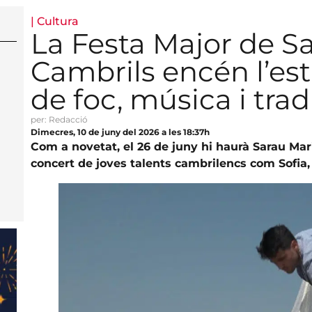
|
Cultura
La Festa Major de S
Cambrils encén l’es
de foc, música i tra
per: Redacció
Dimecres, 10 de juny del 2026 a les 18:37h
Com a novetat, el 26 de juny hi haurà Sarau Mari
concert de joves talents cambrilencs com Sofia, I