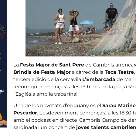
La
Festa Major de Sant Pere
de Cambrils arrencar
Brindis de Festa Major
a càrrec de la
Teca Teatre
tercera edició de la cercavila
L’Embarcada
de Marin
recorregut començarà a les 19 h des de la plaça Mos
l’Església amb la traca final.
Una de les novetats d’enguany és el
Sarau Marine
Pescador
. L’esdeveniment començarà a les 18:30 h 
amb el podcast en directe ‘Cambrils Campo de demon
sardinada i un concert de
joves talents cambrile