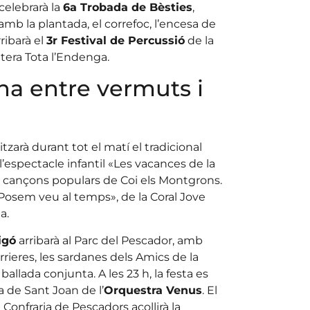
 celebrarà la
6a Trobada de Bèsties
,
amb la plantada, el correfoc, l’encesa de
ribarà el
3r Festival de Percussió
de la
tera Tota l’Endenga.
a entre vermuts i
zarà durant tot el matí el tradicional
’espectacle infantil «Les vacances de la
e cançons populars de Coi els Montgrons.
Posem veu al temps», de la Coral Jove
a.
igó
arribarà al Parc del Pescador, amb
rrieres, les sardanes dels Amics de la
ballada conjunta. A les 23 h, la festa es
a de Sant Joan de l’
Orquestra Venus
. El
 Confraria de Pescadors acollirà la