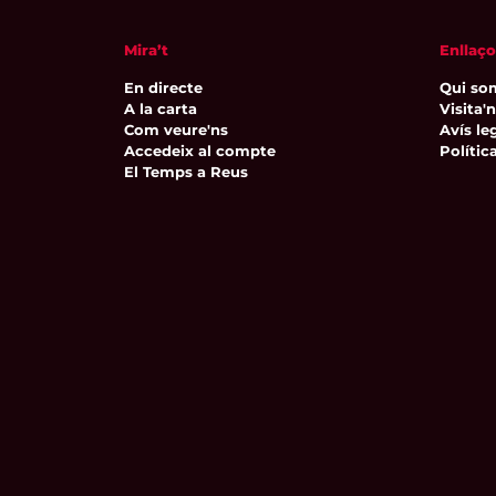
Mira’t
Enllaço
En directe
Qui so
A la carta
Visita'
Com veure'ns
Avís leg
Accedeix al compte
Polític
El Temps a Reus