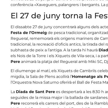
conferència «Xaveguers, palangrers i bergants. La p
El 27 de juny torna la Fe
El dissabte 27 de juny concentrarà alguns dels acte
Festa de l’Ormeig
de pesca tradicional, organitzada 
Regueral, rememorarà els orígens mariners de Ca
tradicional, la recreació d’oficis antics, la tirada del rall
subhasta de peix a l’antiga. A la tarda hi haurà
Diad
els Nois de la Torre i els Xiquets de Vila-seca, i a par
Pere
animarà la platja del Regueral amb Miki SC, Dj
El diumenge al matí, els Xiquets de Cambrils celeb
migdia, la Sala de Plens acollirà l’
Homenatge als P
l’Orquestra Nova Saturno oferirà el Ball de Festa Ma
La
Diada de Sant Pere
es despertarà a les 8:30 h a
seguides de la missa major i la ballada de sardanes. 
Pere
recorrerà els carrers del port, des de la Rambla