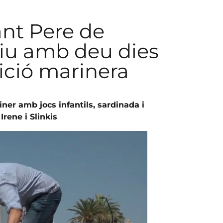
ant Pere de
tiu amb deu dies
dició marinera
ner amb jocs infantils, sardinada i
rene i Slinkis