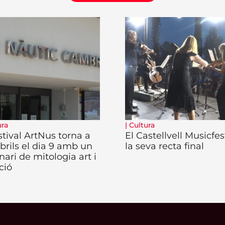
ura
|
Cultura
stival ArtNus torna a
El Castellvell Musicfes
rils el dia 9 amb un
la seva recta final
nari de mitologia art i
ció