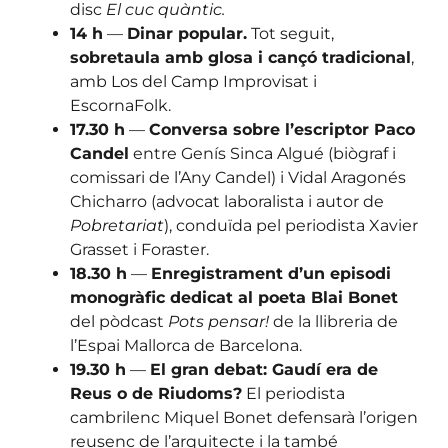
disc
El cuc quàntic.
14 h
—
Dinar popular.
Tot seguit,
sobretaula amb glosa i cançó tradicional
,
amb Los del Camp Improvisat i
EscornaFolk.
17.30 h
—
Conversa sobre l’escriptor Paco
Candel
entre Genís Sinca Algué (biògraf i
comissari de l’Any Candel) i Vidal Aragonés
Chicharro (advocat laboralista i autor de
Pobretariat
), conduïda pel periodista Xavier
Grasset i Foraster.
18.30 h
—
Enregistrament d’un episodi
monogràfic dedicat al poeta Blai Bonet
del pòdcast
Pots pensar!
de la llibreria de
l’Espai Mallorca de Barcelona.
19.30 h
—
El gran debat: Gaudí era de
Reus o de Riudoms?
El periodista
cambrilenc Miquel Bonet defensarà l’origen
reusenc de l’arquitecte i la també