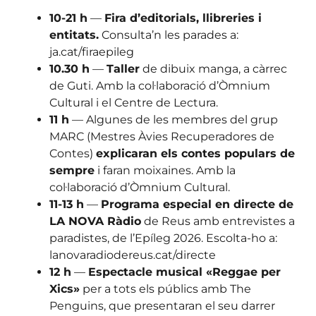
10-21 h
—
Fira d’editorials, llibreries i
entitats.
Consulta’n les parades a:
ja.cat/firaepileg
10.30 h
—
Taller
de dibuix manga, a càrrec
de Guti. Amb la col·laboració d’Òmnium
Cultural i el Centre de Lectura.
11 h
— Algunes de les membres del grup
MARC (Mestres Àvies Recuperadores de
Contes)
explicaran els contes populars de
sempre
i faran moixaines. Amb la
col·laboració d’Òmnium Cultural.
11-13 h
—
Programa especial en directe de
LA NOVA Ràdio
de Reus amb entrevistes a
paradistes, de l’Epíleg 2026. Escolta-ho a:
lanovaradiodereus.cat/directe
12 h
—
Espectacle musical «Reggae per
Xics»
per a tots els públics amb The
Penguins, que presentaran el seu darrer