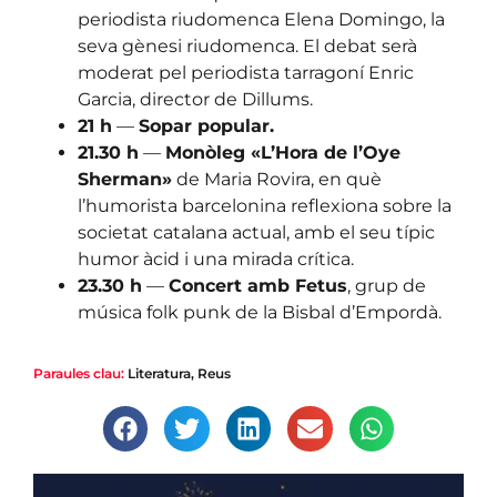
periodista riudomenca Elena Domingo, la
seva gènesi riudomenca. El debat serà
moderat pel periodista tarragoní Enric
Garcia, director de Dillums.
21 h
—
Sopar popular.
21.30 h
—
Monòleg «L’Hora de l’Oye
Sherman»
de Maria Rovira, en què
l’humorista barcelonina reflexiona sobre la
societat catalana actual, amb el seu típic
humor àcid i una mirada crítica.
23.30 h
—
Concert amb Fetus
, grup de
música folk punk de la Bisbal d’Empordà.
Paraules clau:
Literatura
,
Reus