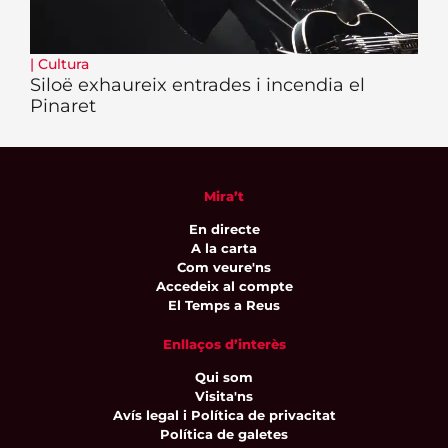
|
Cultura
Siloë exhaureix entrades i incendia el
Pinaret
Mira’t
En directe
A la carta
Com veure'ns
Accedeix al compte
El Temps a Reus
Enllaços d’interès
Qui som
Visita'ns
Avís legal i Política de privacitat
Política de galetes