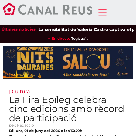
Últimes notícies:
La sensibilitat de Valeria Castro captiva el públ
En directe
Registra't
|
Cultura
La Fira Epíleg celebra
cinc edicions amb rècord
de participació
per: Redacció
Dilluns, 01 de juny del 2026 a les 13:49h