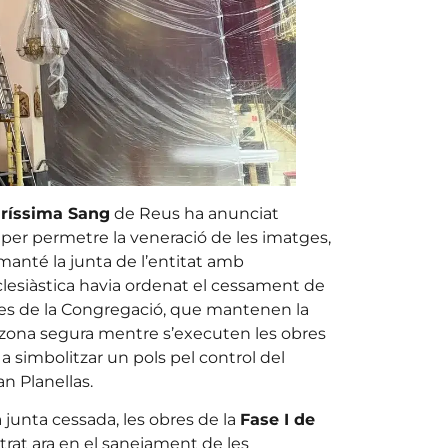
uríssima Sang
de Reus ha anunciat
e per permetre la veneració de les imatges,
manté la junta de l’entitat amb
 eclesiàstica havia ordenat el cessament de
ables de la Congregació, que mantenen la
una zona segura mentre s’executen les obres
a simbolitzar un pols pel control del
n Planellas.
 junta cessada, les obres de la
Fase I de
trat ara en el sanejament de les