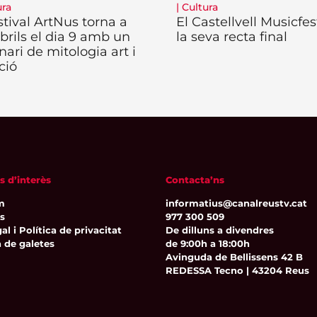
ura
|
Cultura
stival ArtNus torna a
El Castellvell Musicfes
rils el dia 9 amb un
la seva recta final
nari de mitologia art i
ció
s d’interès
Contacta’ns
m
informatius@canalreustv.cat
ns
977 300 509
al i Política de privacitat
De dilluns a divendres
a de galetes
de 9:00h a 18:00h
Avinguda de Bellissens 42 B
REDESSA Tecno | 43204 Reus