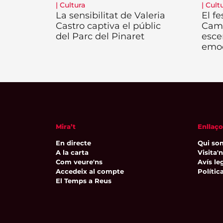
|
Cultura
|
Cult
La sensibilitat de Valeria
El fe
Castro captiva el públic
Camb
del Parc del Pinaret
esce
emo
Mira’t
Enllaço
En directe
Qui so
A la carta
Visita'
Com veure'ns
Avís leg
Accedeix al compte
Polític
El Temps a Reus