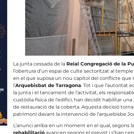
La junta cessada de la
Reial Congregació de la P
l’obertura d’un espai de culte sectoritzat al templ
en el que suposa un nou capítol del conflicte que 
l’
Arquebisbat de Tarragona
. Tot i que l’autoritat
la junta i el tancament de l’activitat, els respons
custòdia física de l’edifici, han decidit habilitar 
de restauració de la coberta. Aquesta decisió torna 
patrimoni davant la intervenció de l’arquebisbe Joa
L’anunci arriba en un moment en el qual, segons la
rehabilitació
avancen segons el previst i s’han cen