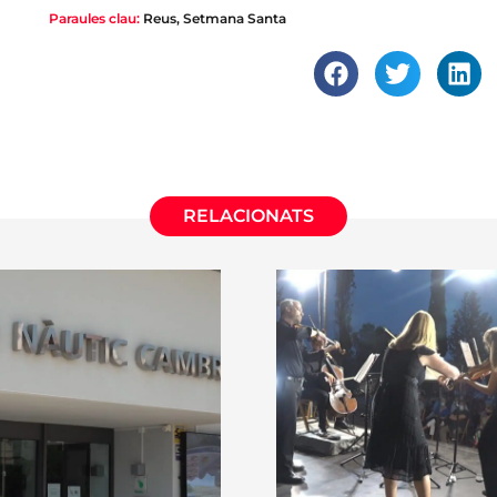
Paraules clau:
Reus
,
Setmana Santa
RELACIONATS