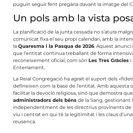
puguin seguir fent pregària davant la imatge del Cr
Un pols amb la vista pos
La planificació de la junta cessada no s’atura malgrat 
comunicat fixa el seu propi calendari, amb la inte
la
Quaresma i la Pasqua de 2026
. Aquest anunci 
que l’entitat continua treballant de forma intensiv
reconeixement oficial, com són
Les Tres Gràcies
i
Enterrament.
La Reial Congregació ha agraït el suport dels «fidel
defineixen com la base de l’entitat. Amb aquesta o
facilitar la devoció religiosa, sinó que demostra que
administradors dels béns
de la Sang, gestionant l
independentment de les directrius provinents de Ta
viu i centrat en qui té la legitimitat i les claus d’
reusenca.