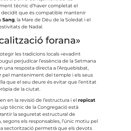
ument tècnic d’haver completat el
ha decidit que és compatible mantenir
a Sang
, la Mare de Déu de la Soledat i el
stivitats de Nadal.
calització forana»
tegir les tradicions locals «evadint
pugui perjudicar l’essència de la Setmana
 una resposta directa a l’Arquebisbat,
ar pel manteniment del temple i els seus
la que el seu deure és evitar que l’entitat
ròpia de la ciutat.
xen en la revisió de l’estructura i el
repicat
uip tècnic de la Congregació està
arantir la seguretat estructural de
segons els responsables, l’únic motiu pel
a sectorització permetrà que els devots