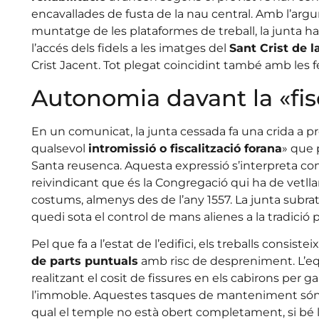
encavallades de fusta de la nau central. Amb l’arg
muntatge de les plataformes de treball, la junta 
l’accés dels fidels a les imatges del
Sant Crist de l
Crist Jacent. Tot plegat coincidint també amb les fe
Autonomia davant la «fis
En un comunicat, la junta cessada fa una crida a pro
qualsevol
intromissió o fiscalització forana
» que 
Santa reusenca. Aquesta expressió s’interpreta com
reivindicant que és la Congregació qui ha de vetll
costums, almenys des de l’any 1557. La junta subratl
quedi sota el control de mans alienes a la tradició p
Pel que fa a l’estat de l’edifici, els treballs consistei
de parts puntuals
amb risc de despreniment. L’eq
realitzant el cosit de fissures en els cabirons per g
l’immoble. Aquestes tasques de manteniment són, 
qual el temple no està obert completament, si bé l