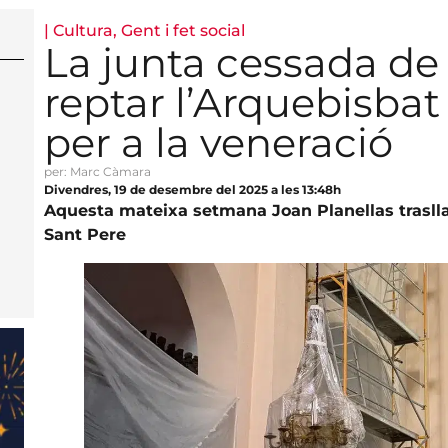
|
Cultura
,
Gent i fet social
La junta cessada de 
reptar l’Arquebisbat
per a la veneració
per: Marc Càmara
Divendres, 19 de desembre del 2025 a les 13:48h
Aquesta mateixa setmana Joan Planellas trasllad
Sant Pere