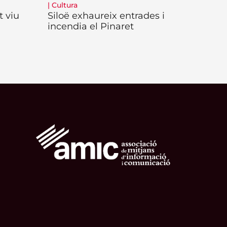
|
Cultura
t viu
Siloë exhaureix entrades i
incendia el Pinaret