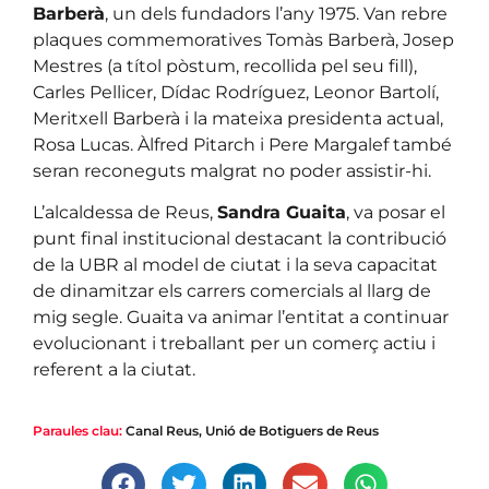
Barberà
, un dels fundadors l’any 1975. Van rebre
plaques commemoratives Tomàs Barberà, Josep
Mestres (a títol pòstum, recollida pel seu fill),
Carles Pellicer, Dídac Rodríguez, Leonor Bartolí,
Meritxell Barberà i la mateixa presidenta actual,
Rosa Lucas. Àlfred Pitarch i Pere Margalef també
seran reconeguts malgrat no poder assistir-hi.
L’alcaldessa de Reus,
Sandra Guaita
, va posar el
punt final institucional destacant la contribució
de la UBR al model de ciutat i la seva capacitat
de dinamitzar els carrers comercials al llarg de
mig segle. Guaita va animar l’entitat a continuar
evolucionant i treballant per un comerç actiu i
referent a la ciutat.
Paraules clau:
Canal Reus
,
Unió de Botiguers de Reus