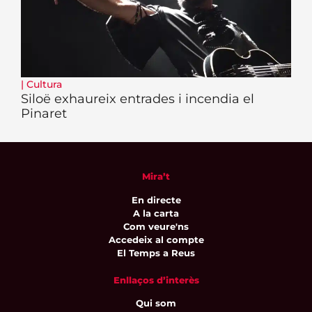
|
Cultura
Siloë exhaureix entrades i incendia el
Pinaret
Mira’t
En directe
A la carta
Com veure'ns
Accedeix al compte
El Temps a Reus
Enllaços d’interès
Qui som