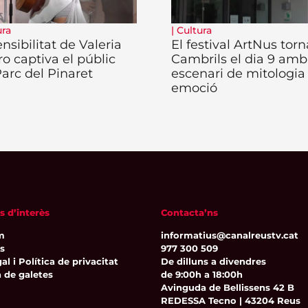
ura
|
Cultura
nsibilitat de Valeria
El festival ArtNus torn
ro captiva el públic
Cambrils el dia 9 amb
Parc del Pinaret
escenari de mitologia 
emoció
s d’interès
Contacta’ns
m
informatius@canalreustv.cat
ns
977 300 509
al i Política de privacitat
De dilluns a divendres
a de galetes
de 9:00h a 18:00h
Avinguda de Bellissens 42 B
REDESSA Tecno | 43204 Reus