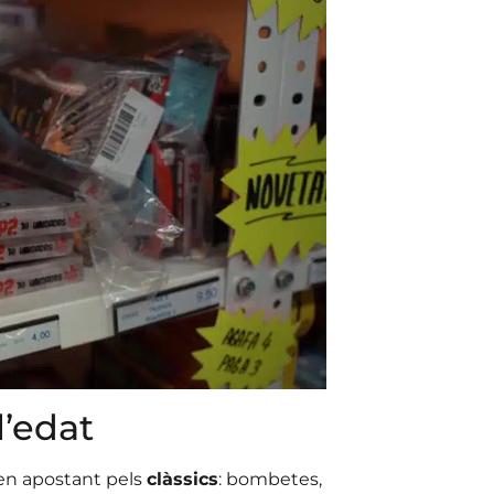
l’edat
uen apostant pels
clàssics
: bombetes,