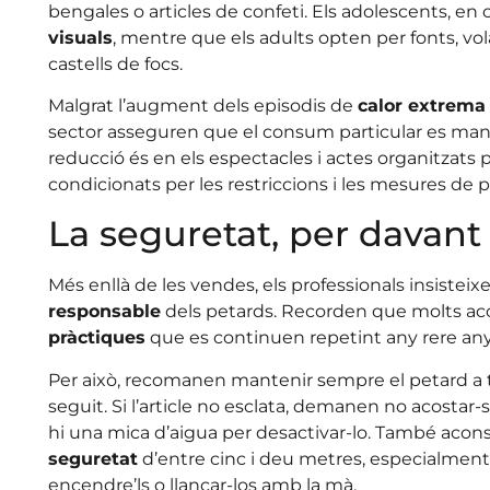
bengales o articles de confeti. Els adolescents, e
visuals
, mentre que els adults opten per fonts, vo
castells de focs.
Malgrat l’augment dels episodis de
calor extrema
sector asseguren que el consum particular es ma
reducció és en els espectacles i actes organitzat
condicionats per les restriccions i les mesures de 
La seguretat, per davant
Més enllà de les vendes, els professionals insistei
responsable
dels petards. Recorden que molts ac
pràctiques
que es continuen repetint any rere any
Per això, recomanen mantenir sempre el petard a te
seguit. Si l’article no esclata, demanen no acostar-s
hi una mica d’aigua per desactivar-lo. També aco
seguretat
d’entre cinc i deu metres, especialment 
encendre’ls o llançar-los amb la mà.