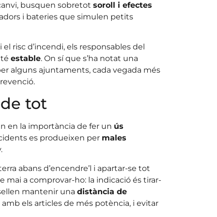
n canvi, busquen sobretot
soroll i efectes
ladors i bateries que simulen petits
i el risc d’incendi, els responsables del
nté
estable
. On sí que s’ha notat una
s per alguns ajuntaments, cada vegada més
prevenció.
 de tot
xen en la importància de fer un
ús
cidents es produeixen per
males
.
rra abans d’encendre’l i apartar-se tot
e mai a comprovar-ho: la indicació és tirar-
nsellen mantenir una
distància de
amb els articles de més potència, i evitar