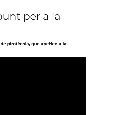
punt per a la
e pirotècnia, que apel·len a la