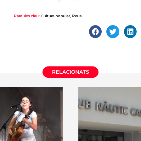
Paraules clau:
Cultura popular
,
Reus
RELACIONATS