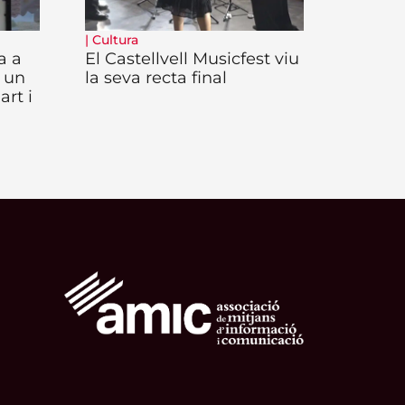
|
Cultura
a a
El Castellvell Musicfest viu
 un
la seva recta final
art i