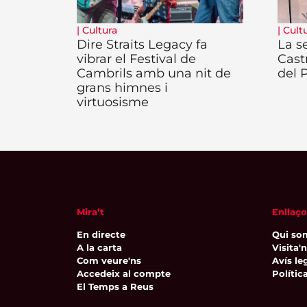
|
Cultura
|
Cult
Dire Straits Legacy fa
La se
vibrar el Festival de
Cast
Cambrils amb una nit de
del 
grans himnes i
virtuosisme
Mira’t
Enllaço
En directe
Qui so
A la carta
Visita'
Com veure'ns
Avís leg
Accedeix al compte
Polític
El Temps a Reus