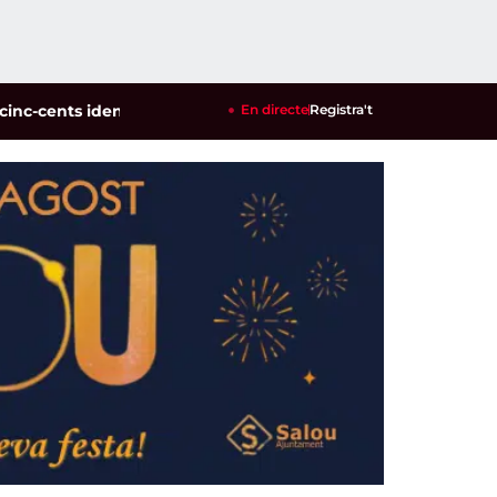
ts identificats en un dispositiu policial contra la multireinci
En directe
Registra't