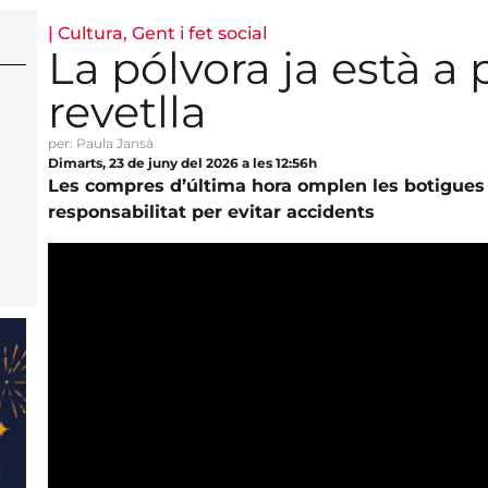
|
Cultura
,
Gent i fet social
La pólvora ja està a 
revetlla
per: Paula Jansà
Dimarts, 23 de juny del 2026 a les 12:56h
Les compres d’última hora omplen les botigues d
responsabilitat per evitar accidents