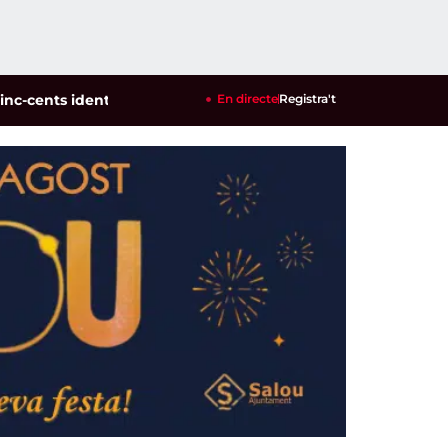
entificats en un dispositiu policial contra la multireincidènc
En directe
Registra't