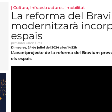
|
Cultura
,
Infraestructures i mobilitat
La reforma del Brav
modernitzarà incor
espais
per: Jordi Olària Gras
Dimecres, 24 de juliol del 2024 a les 14:32h
L’avantprojecte de la reforma del Bravium preveu
els espais