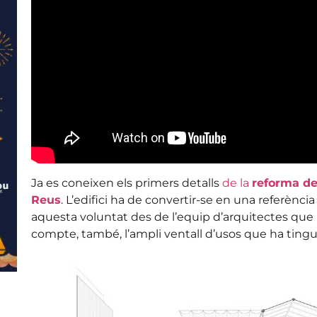
Ja es coneixen els primers detalls
de la
reforma de
Reus
. L’edifici ha de convertir-se en una referència
aquesta voluntat des de l’equip d’arquitectes que 
compte, també, l’ampli ventall d’usos que ha tingu