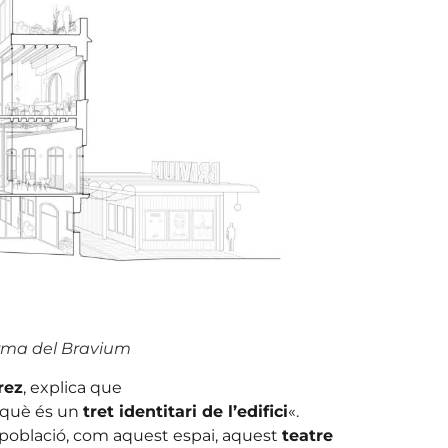
orma del Bravium
rez
, explica que
erquè és un
tret identitari de l’edifici
«.
a població, com aquest espai, aquest
teatre