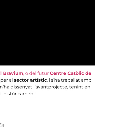
l Bravium
, o del futur
Centre Catòlic de
 per al
sector artístic
, i s’ha treballat amb
n’ha dissenyat l’avantprojecte, tenint en
t històricament.