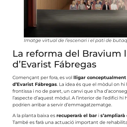
Imatge virtual de l’escenari i el pati de buta
La reforma del Bravium l’
d’Evarist Fábregas
Començant per fora, es vol
lligar conceptualment
d’Evarist Fábregas
. La idea és que el mòdul on hi h
frontissa i no de paret, un canvi que s’ha d’aconseg
l’aspecte d’aquest mòdul. A l’interior de l’edifici h
podrien arribar a servir d’emmagatzematge.
A la planta baixa es
recuperarà el bar
i
s’ampliarà 
També es farà una actuació important de rehabilitaci