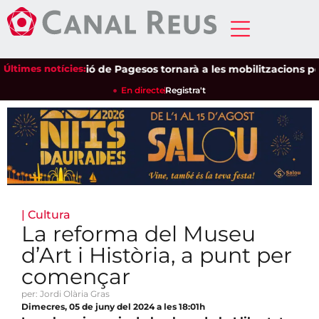
Últimes notícies:
Unió de Pagesos tornarà a les mobilitzacions per defen
En directe
Registra't
|
Cultura
La reforma del Museu
d’Art i Història, a punt per
començar
per: Jordi Olària Gras
Dimecres, 05 de juny del 2024 a les 18:01h