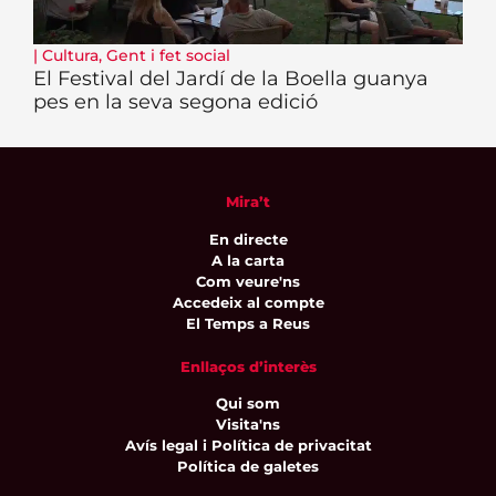
|
Cultura
,
Gent i fet social
El Festival del Jardí de la Boella guanya
pes en la seva segona edició
Mira’t
En directe
A la carta
Com veure'ns
Accedeix al compte
El Temps a Reus
Enllaços d’interès
Qui som
Visita'ns
Avís legal i Política de privacitat
Política de galetes