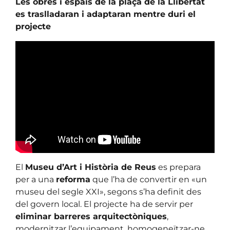
Les obres i espais de la plaça de la Llibertat
es traslladaran i adaptaran mentre duri el
projecte
El
Museu d’Art i Història de Reus
es prepara
per a una
reforma
que l’ha de convertir en «un
museu del segle XXI», segons s’ha definit des
del govern local. El projecte ha de servir per
eliminar barreres arquitectòniques
,
modernitzar l’equipament, homogeneïtzar-ne