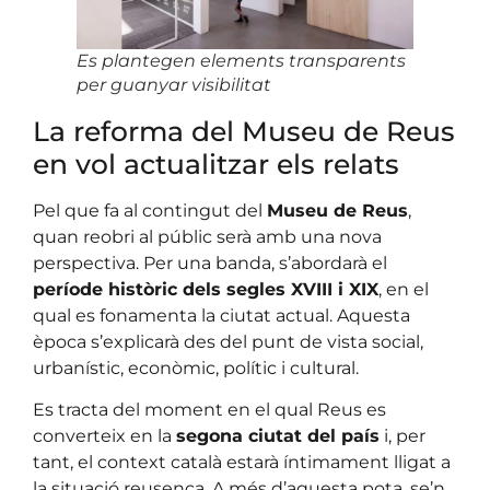
Es plantegen elements transparents
per guanyar visibilitat
La reforma del Museu de Reus
en vol actualitzar els relats
Pel que fa al contingut del
Museu de Reus
,
quan reobri al públic serà amb una nova
perspectiva. Per una banda, s’abordarà el
període històric dels segles XVIII i XIX
, en el
qual es fonamenta la ciutat actual. Aquesta
època s’explicarà des del punt de vista social,
urbanístic, econòmic, polític i cultural.
Es tracta del moment en el qual Reus es
converteix en la
segona ciutat del país
i, per
tant, el context català estarà íntimament lligat a
la situació reusenca. A més d’aquesta pota, se’n