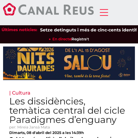
Últimes notícies:
Setze detinguts i més de cinc-cents identificats 
En directe
Registra't
|
Cultura
Les dissidències,
temàtica central del cicle
Paradigmes d’enguany
per: Mireia Jansà Mata
Dimarts, 08 d'abril del 2025 a les 14:39h