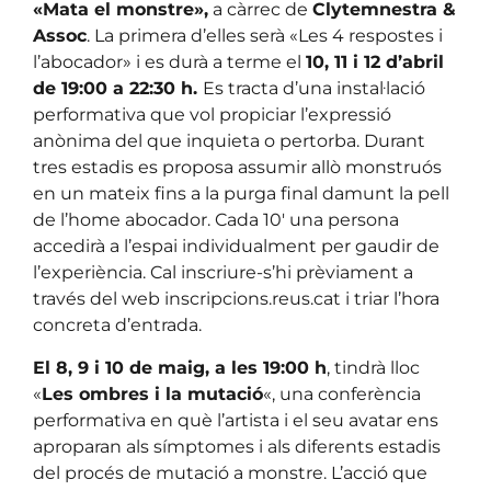
«Mata el monstre»,
a càrrec de
Clytemnestra &
Assoc
. La primera d’elles serà «Les 4 respostes i
l’abocador» i es durà a terme el
10, 11 i 12 d’abril
de 19:00 a 22:30 h.
Es tracta d’una instal·lació
performativa que vol propiciar l’expressió
anònima del que inquieta o pertorba. Durant
tres estadis es proposa assumir allò monstruós
en un mateix fins a la purga final damunt la pell
de l’home abocador. Cada 10′ una persona
accedirà a l’espai individualment per gaudir de
l’experiència. Cal inscriure-s’hi prèviament a
través del web inscripcions.reus.cat i triar l’hora
concreta d’entrada.
El 8, 9 i 10 de maig, a les 19:00 h
, tindrà lloc
«
Les ombres i la mutació
«, una conferència
performativa en què l’artista i el seu avatar ens
aproparan als símptomes i als diferents estadis
del procés de mutació a monstre. L’acció que