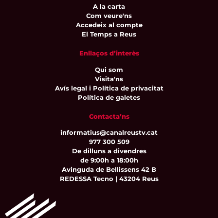
A la carta
Com veure'ns
Accedeix al compte
El Temps a Reus
Enllaços d’interès
Qui som
Visita'ns
Avís legal i Política de privacitat
Política de galetes
Contacta’ns
informatius@canalreustv.cat
977 300 509
De dilluns a divendres
de 9:00h a 18:00h
Avinguda de Bellissens 42 B
REDESSA Tecno | 43204 Reus