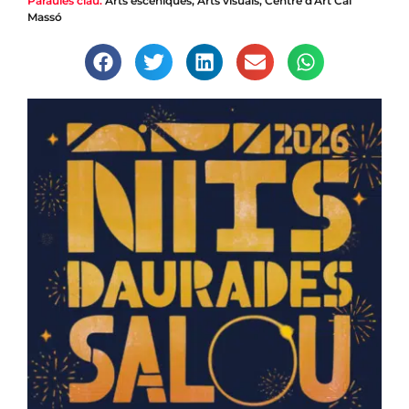
Paraules clau:
Arts escèniques
,
Arts visuals
,
Centre d'Art Cal
Massó