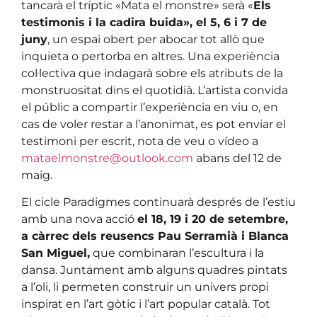
tancarà el tríptic «Mata el monstre» serà «
Els
testimonis i la cadira buida», el 5, 6 i 7 de
juny
, un espai obert per abocar tot allò que
inquieta o pertorba en altres. Una experiència
col·lectiva que indagarà sobre els atributs de la
monstruositat dins el quotidià. L’artista convida
el públic a compartir l’experiència en viu o, en
cas de voler restar a l’anonimat, es pot enviar el
testimoni per escrit, nota de veu o vídeo a
mataelmonstre@outlook.com
abans del 12 de
maig.
El cicle Paradigmes continuarà després de l’estiu
amb una nova acció
el 18, 19 i 20 de setembre,
a càrrec dels reusencs Pau Serramià i Blanca
San Miguel,
que combinaran l’escultura i la
dansa. Juntament amb alguns quadres pintats
a l’oli, li permeten construir un univers propi
inspirat en l’art gòtic i l’art popular català. Tot