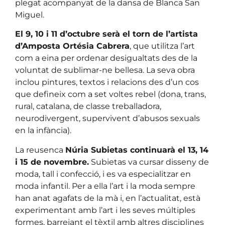
plegat acompanyat de la dansa de Blanca San
Miguel.
El 9, 10 i 11 d’octubre serà el torn de l’artista
d’Amposta Ortésia Cabrera
, que utilitza l’art
com a eina per ordenar desigualtats des de la
voluntat de sublimar-ne bellesa. La seva obra
inclou pintures, textos i relacions des d’un cos
que defineix com a set voltes rebel (dona, trans,
rural, catalana, de classe treballadora,
neurodivergent, supervivent d’abusos sexuals
en la infància).
La reusenca
Núria Subietas continuarà el 13, 14
i 15 de novembre.
Subietas va cursar disseny de
moda, tall i confecció, i es va especialitzar en
moda infantil. Per a ella l’art i la moda sempre
han anat agafats de la mà i, en l’actualitat, està
experimentant amb l’art i les seves múltiples
formes, barrejant el tèxtil amb altres disciplines