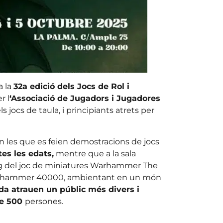
a la
32a edició dels Jocs de Rol i
r l
‘Associació de Jugadors i Jugadores
s jocs de taula, i principiants atrets per
s en les que es feien demostracions de jocs
tes les edats,
mentre que a la sala
eig del joc de miniatures Warhammer The
Warhammer 40000, ambientant en un món
a atrauen un públic més divers i
e 500
persones.