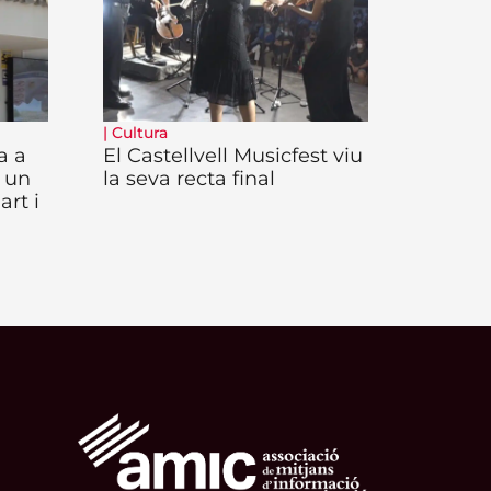
|
Cultura
a a
El Castellvell Musicfest viu
 un
la seva recta final
art i