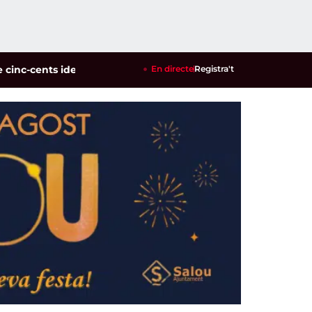
cents identificats en un dispositiu policial contra la multirei
En directe
Registra't