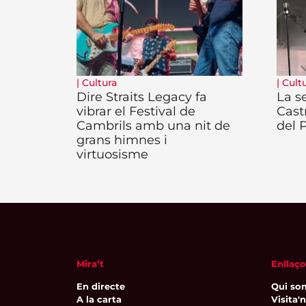
|
Cultura
|
Cult
Dire Straits Legacy fa
La se
vibrar el Festival de
Cast
Cambrils amb una nit de
del 
grans himnes i
virtuosisme
Mira’t
Enllaço
En directe
Qui so
A la carta
Visita'