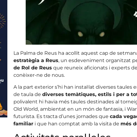
La Palma de Reus ha acollit aquest cap de setman
estratègia a Reus
, un esdeveniment organitzat pe
de Rol de Reus
que reuneix aficionats i experts del
conèixer-ne de nous.
A la part exterior s’hi han instal·lat diverses taule
de taula de
diverses temàtiques, estils i per a to
polivalent hi havia més taules destinades al torn
Old World, ambientat en un món de fantasia, i 
futurista. Es tracta d’unes jornades que
cada vegad
familiar
i que han comptat amb la visita de
més d