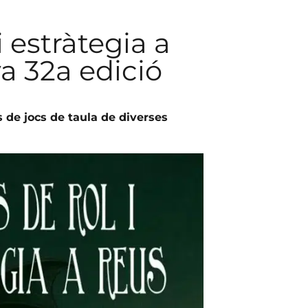
 estràtegia a
a 32a edició
de jocs de taula de diverses