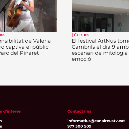
ura
|
Cultura
nsibilitat de Valeria
El festival ArtNus torn
ro captiva el públic
Cambrils el dia 9 amb
Parc del Pinaret
escenari de mitologia 
emoció
s d’interès
Contacta’ns
m
informatius@canalreustv.cat
ns
977 300 509