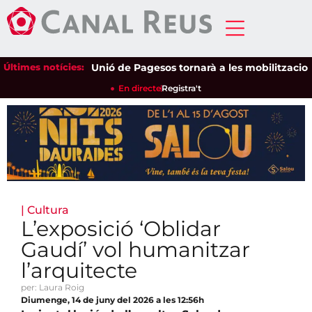
Últimes notícies:
Unió de Pagesos tornarà a les mobilitzacions per
En directe
Registra't
|
Cultura
L’exposició ‘Oblidar
Gaudí’ vol humanitzar
l’arquitecte
per: Laura Roig
Diumenge, 14 de juny del 2026 a les 12:56h