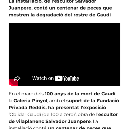
La instal·lació, de l’escultor Salvador
Juanpere, conté un centenar de peces que
mostren la degradació del rostre de Gaudí
En el marc dels
100 anys de la mort de Gaudí
,
la
Galeria Pinyol
, amb el
suport de la Fundació
Privada Reddis, ha presentat l’exposició
‘Oblidar Gaudí (de 100 a zero)’, obra de l’
escultor
de vilaplanenc Salvador Juanpere
. La
instal·lació conté
un centenar de peces que