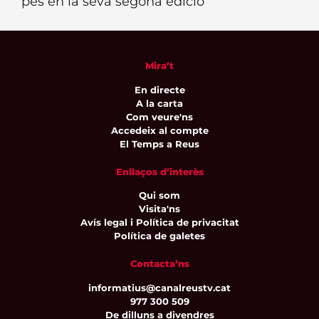
pes en la seva segona edició
Mira’t
En directe
A la carta
Com veure'ns
Accedeix al compte
El Temps a Reus
Enllaços d’interès
Qui som
Visita'ns
Avís legal i Política de privacitat
Política de galetes
Contacta’ns
informatius@canalreustv.cat
977 300 509
De dilluns a divendres