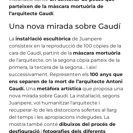
parteixen de la màscara mortuòria de
l’arquitecte Gaudí
.
Una nova mirada sobre Gaudí
La
instal·lació escultòrica
de Juanpere
consisteix en la reproducció de 100 còpies de la
cara de Gaudí, partint de la
màscara mortuòria
de l’arquitecte, on la segona còpia parteix de la
primera, la tercera de la segona… i així
successivament. Representen els
100 anys que
ens separen de la mort de l’arquitecte Antoni
Gaudí.
Una
metàfora artística
que proposa una
nova mirada sobre Gaudí. La instal·lació, segons
Juanpere, vol humanitzar l’arquitecte i
recuperar-lo de les distorcions sofertes al llarg
del temps i les apropiacions indegudes. La
mostra també conté
dibuixos del procés de
desfiguració
i
fotografies dels diferents