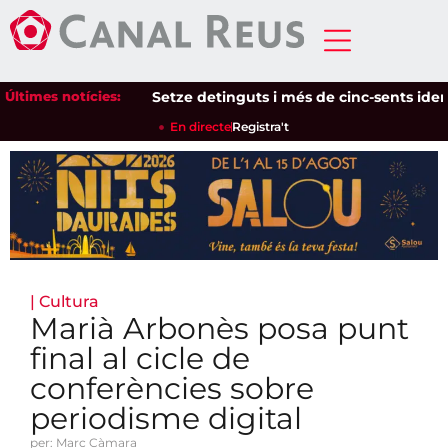
Últimes notícies:
Setze detinguts i més de cinc-sents identific
En directe
Registra't
|
Cultura
Marià Arbonès posa punt
final al cicle de
conferències sobre
periodisme digital
per: Marc Càmara