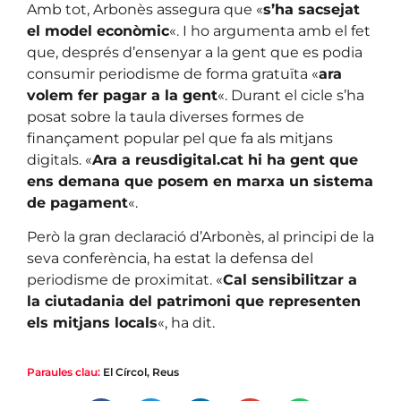
Amb tot, Arbonès assegura que «
s’ha sacsejat
el model econòmic
«. I ho argumenta amb el fet
que, després d’ensenyar a la gent que es podia
consumir periodisme de forma gratuïta «
ara
volem fer pagar a la gent
«. Durant el cicle s’ha
posat sobre la taula diverses formes de
finançament popular pel que fa als mitjans
digitals. «
Ara a reusdigital.cat hi ha gent que
ens demana que posem en marxa un sistema
de pagament
«.
Però la gran declaració d’Arbonès, al principi de la
seva conferència, ha estat la defensa del
periodisme de proximitat. «
Cal sensibilitzar a
la ciutadania del patrimoni que representen
els mitjans locals
«, ha dit.
Paraules clau:
El Círcol
,
Reus