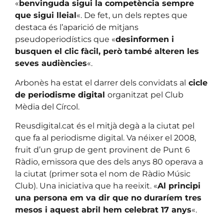
«
benvinguda sigui la competència sempre
que sigui lleial
«. De fet, un dels reptes que
destaca és l’aparició de mitjans
pseudoperiodístics que «
desinformen i
busquen el clic fàcil, però també alteren les
seves audiències
«.
Arbonès ha estat el darrer dels convidats al
cicle
de periodisme digital
organitzat pel Club
Mèdia del Círcol.
Reusdigital.cat és el mitjà degà a la ciutat pel
que fa al periodisme digital. Va néixer el 2008,
fruit d’un grup de gent provinent de Punt 6
Ràdio, emissora que des dels anys 80 operava a
la ciutat (primer sota el nom de Ràdio Músic
Club). Una iniciativa que ha reeixit. «
Al principi
una persona em va dir que no duraríem tres
mesos i aquest abril hem celebrat 17 anys
«.