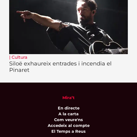
|
Cultura
Siloë exhaureix entrades i incendia el
Pinaret
Mira’t
En directe
A la carta
Com veure'ns
Accedeix al compte
El Temps a Reus