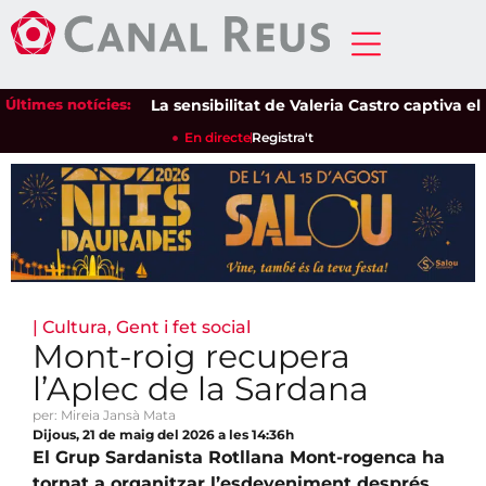
Últimes notícies:
La sensibilitat de Valeria Castro captiva el pú
En directe
Registra't
|
Cultura
,
Gent i fet social
Mont-roig recupera
l’Aplec de la Sardana
per: Mireia Jansà Mata
Dijous, 21 de maig del 2026 a les 14:36h
El Grup Sardanista Rotllana Mont-rogenca ha
tornat a organitzar l’esdeveniment després