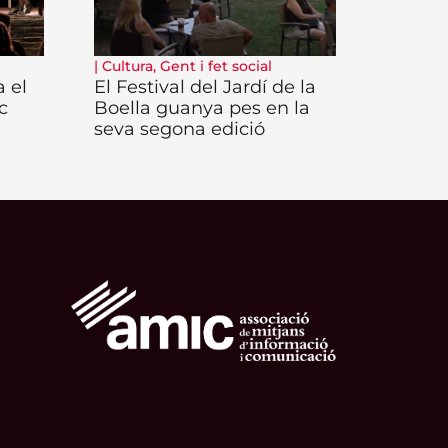
|
Cultura
,
Gent i fet social
 el
El Festival del Jardí de la
c
Boella guanya pes en la
seva segona edició