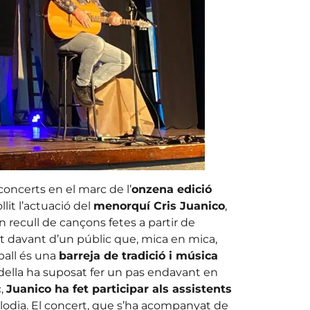
oncerts en el marc de l’
onzena edició
llit l’actuació del
menorquí Cris Juanico
,
Un recull de cançons fetes a partir de
at davant d’un públic que, mica en mica,
ball és una
barreja de tradició i música
della ha suposat fer un pas endavant en
c,
Juanico ha fet participar als assistents
elodia. El concert, que s’ha acompanyat de