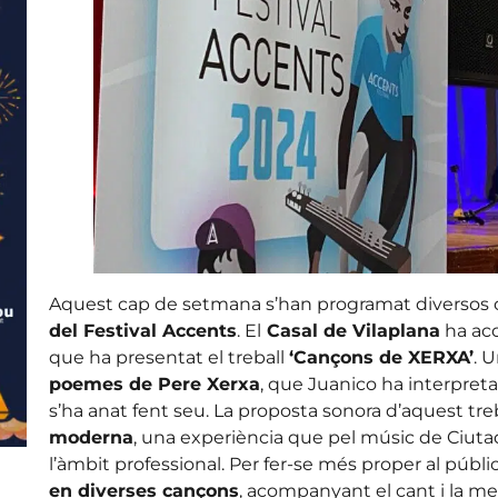
Aquest cap de setmana s’han programat diversos c
del Festival Accents
. El
Casal de Vilaplana
ha aco
que ha presentat el treball
‘Cançons de XERXA’
. 
poemes de Pere Xerxa
, que Juanico ha interpret
s’ha anat fent seu. La proposta sonora d’aquest tre
moderna
, una experiència que pel músic de Ciuta
l’àmbit professional. Per fer-se més proper al públi
en diverses cançons
, acompanyant el cant i la m