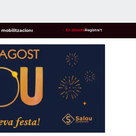
tzacions per defensar els cultius de la garrofa i l'ametlla de 
En directe
Registra't