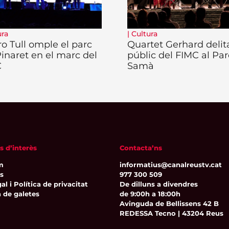
ura
|
Cultura
ro Tull omple el parc
Quartet Gerhard delita
Pinaret en el marc del
públic del FIMC al Par
C
Samà
s d’interès
Contacta’ns
m
informatius@canalreustv.cat
ns
977 300 509
al i Política de privacitat
De dilluns a divendres
a de galetes
de 9:00h a 18:00h
Avinguda de Bellissens 42 B
REDESSA Tecno | 43204 Reus