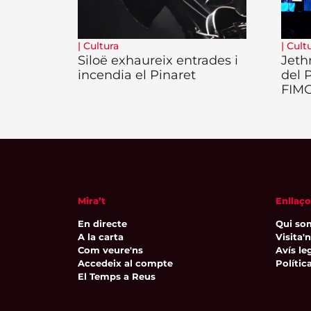
|
Cultura
|
Cult
Siloë exhaureix entrades i
Jeth
incendia el Pinaret
del 
FIM
Mira’t
Enllaço
En directe
Qui so
A la carta
Visita'
Com veure'ns
Avís leg
Accedeix al compte
Polític
El Temps a Reus