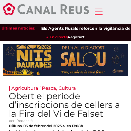
Últimes notícies:
Els Agents Rurals reforcen la vigilància dels es
En directe
Registra't
|
Agricultura i Pesca
,
Cultura
Obert el període
d’inscripcions de cellers a
la Fira del Vi de Falset
per: Redacció
Dilluns, 03 de febrer del 2025 a les 13:08h