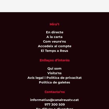
Mira’t
En directe
A la carta
Com veure'ns
Accedeix al compte
El Temps a Reus
Enllaços d’interès
Qui som
Visita'ns
Avís legal i Política de privacitat
Política de galetes
Contacta’ns
informatius@canalreustv.cat
977 300 509