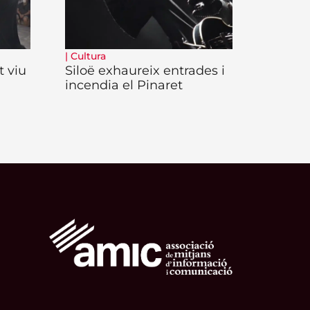
|
Cultura
t viu
Siloë exhaureix entrades i
incendia el Pinaret