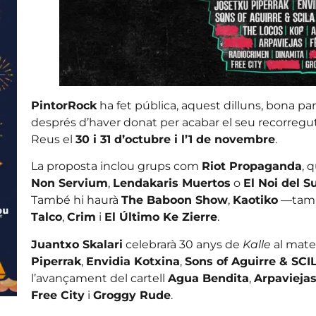
PintorRock
ha fet pública, aquest dilluns, bona part 
després d’haver donat per acabar el seu recorregut l
Reus el
30 i 31 d’octubre i l’1 de novembre
.
La proposta inclou grups com
Riot Propaganda
, 
Non Servium
,
Lendakaris Muertos
o
El Noi del S
També hi haurà
The Baboon Show
,
Kaotiko
—també
Talco
,
Crim
i
El Último Ke Zierre
.
Juantxo Skalari
celebrarà 30 anys de
Kalle
al mate
Piperrak
,
Envidia Kotxina
,
Sons of Aguirre & SCI
l’avançament del cartell
Agua Bendita
,
Arpavieja
Free City
i
Groggy Rude
.