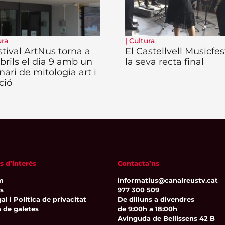
ura
|
Cultura
stival ArtNus torna a
El Castellvell Musicfes
rils el dia 9 amb un
la seva recta final
nari de mitologia art i
ció
s d’interès
Contacta’ns
m
informatius@canalreustv.cat
ns
977 300 509
al i Política de privacitat
De dilluns a divendres
a de galetes
de 9:00h a 18:00h
Avinguda de Bellissens 42 B