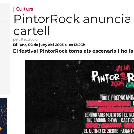
|
Cultura
PintorRock anuncia 
cartell
per: Redacció
Dilluns, 02 de juny del 2025 a les 13:26h
El festival PintorRock torna als escenaris i ho f