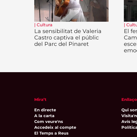
|
Cultura
|
Cult
La sensibilitat de Valeria
El fe
Castro captiva el públic
Camb
del Parc del Pinaret
esce
emo
Mira’t
Enllaço
En directe
Qui so
A la carta
Visita'
Com veure'ns
Avís leg
Accedeix al compte
Polític
El Temps a Reus