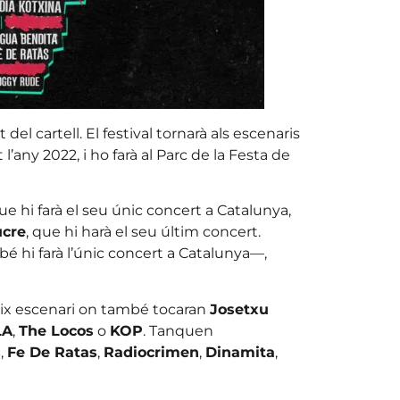
del cartell. El festival tornarà als escenaris
’any 2022, i ho farà al Parc de la Festa de
que hi farà el seu únic concert a Catalunya,
ucre
, que hi harà el seu últim concert.
 hi farà l’únic concert a Catalunya—,
ix escenari on també tocaran
Josetxu
LA
,
The Locos
o
KOP
. Tanquen
s
,
Fe De Ratas
,
Radiocrimen
,
Dinamita
,