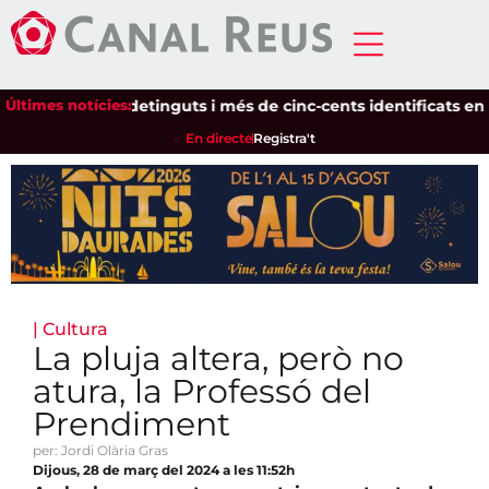
Últimes notícies:
Setze detinguts i més de cinc-cents identificats en un d
En directe
Registra't
|
Cultura
La pluja altera, però no
atura, la Professó del
Prendiment
per: Jordi Olària Gras
Dijous, 28 de març del 2024 a les 11:52h