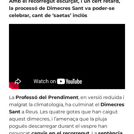
Amb el recorregut escurçat, i un cert retard,
la processó de Dimecres Sant va poder-se
celebrar, cant de ‘saetas’ inclòs
La
Professó del Prendiment
, en versió reduïda i
malgrat la climatologia, ha culminat el
Dimecres
Sant
a Reus. Les quatre gotes que han caigut
aquest dimecres, i l’amenaça que la pluja
pogués descarregar durant el vespre han
provocat
canvis en el recorregut
. La
sentència