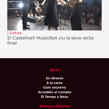
|
Cultura
El Castellvell Musicfest viu la seva recta
final
Mira’t
En directe
A la carta
Com veure'ns
Accedeix al compte
El Temps a Reus
Enllaços d’interès