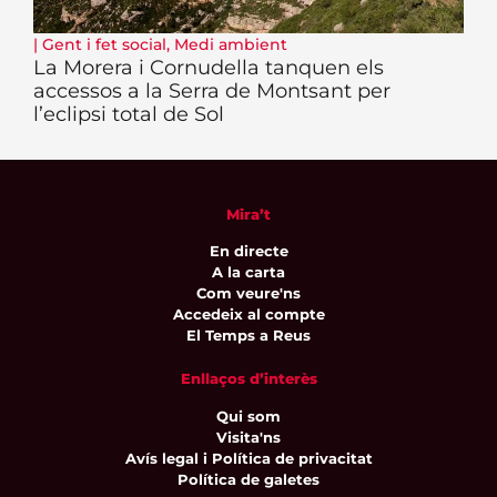
|
Gent i fet social
,
Medi ambient
La Morera i Cornudella tanquen els
accessos a la Serra de Montsant per
l’eclipsi total de Sol
Mira’t
En directe
A la carta
Com veure'ns
Accedeix al compte
El Temps a Reus
Enllaços d’interès
Qui som
Visita'ns
Avís legal i Política de privacitat
Política de galetes