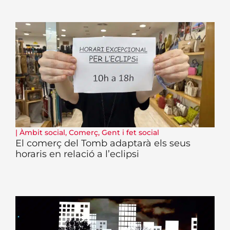
|
Àmbit social
,
Comerç
,
Gent i fet social
El comerç del Tomb adaptarà els seus
horaris en relació a l’eclipsi