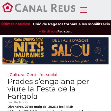
Últimes notícies:
Unió de Pagesos tornarà a les mobilitzacions pe
En directe
Registra't
|
Cultura
,
Gent i fet social
Prades s’engalana per
viure la Festa de la
Farigola
per: Redacció
Divendres, 29 de maig del 2026 a les 14:12h