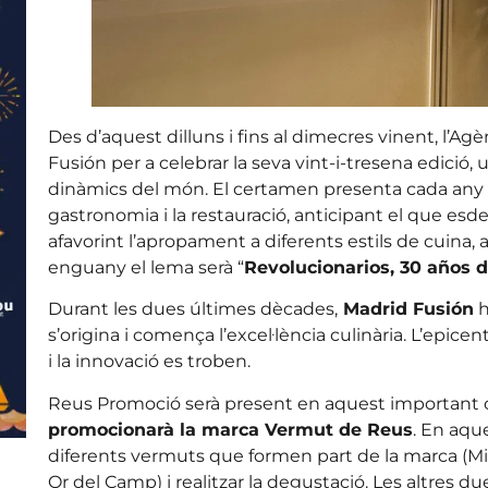
Des d’aquest dilluns i fins al dimecres vinent, l’A
Fusión per a celebrar la seva vint-i-tresena edici
dinàmics del món. El certamen presenta cada any l
gastronomia i la restauració, anticipant el que es
afavorint l’apropament a diferents estils de cuina,
enguany el lema serà “
Revolucionarios, 30 años
Durant les dues últimes dècades,
Madrid Fusión
h
s’origina i comença l’excel·lència culinària. L’epic
i la innovació es troben.
Reus Promoció serà present en aquest important 
promocionarà la marca Vermut de Reus
. En aqu
diferents vermuts que formen part de la marca (Miró, I
Or del Camp) i realitzar la degustació. Les altres d