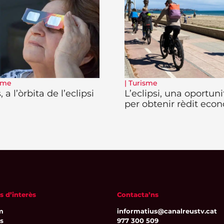
sme
|
Turisme
 a l’òrbita de l’eclipsi
L’eclipsi, una oportuni
per obtenir rèdit eco
s d’interès
Contacta’ns
m
informatius@canalreustv.cat
ns
977 300 509