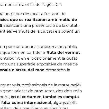
ntament amb el Pa de Pagès IGP.
rà un paper destacat a l’estand de
ncies que es realitzaran amb motiu de
25
, realitzant una presentació de la ciutat,
nt els vermuts de la ciutat i elaborant un
en permet donar a conèixer a un públic
s que formen part de la ‘
Ruta del vermut
 contribuint en el posicionament la ciutat
 amb una superfície expositiva de més de
onals d’arreu del món
presenten la
ment xefs, professionals de la restauració)
a gran varietat de productes, des dels més
ament,
en el certamen també es compta
’alta cuina internacional
, alguns d’ells
 llarg dels tres dies que dura la fira.