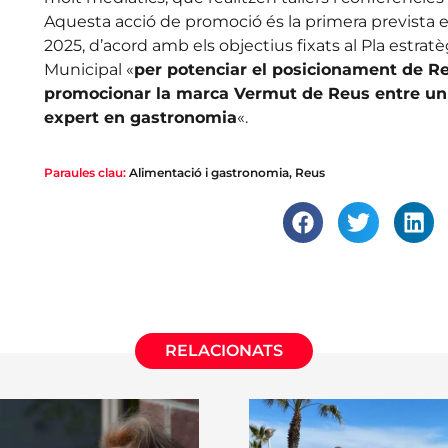
Aquesta acció de promoció és la primera prevista en
2025, d’acord amb els objectius fixats al Pla estrat
Municipal «
per potenciar el posicionament de Re
promocionar la marca Vermut de Reus entre un p
expert en gastronomia
«.
Paraules clau:
Alimentació i gastronomia
,
Reus
RELACIONATS