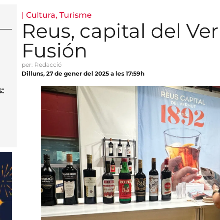
|
Cultura
,
Turisme
Reus, capital del V
Fusión
per: Redacció
Dilluns, 27 de gener del 2025 a les 17:59h
: