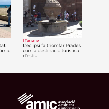
|
Turisme
tat
L’eclipsi fa triomfar Prades
nòmic
com a destinació turística
d’estiu