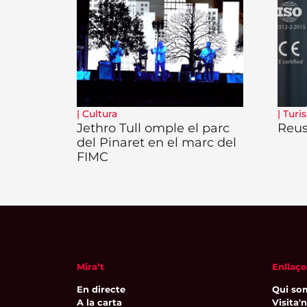
|
Cultura
|
Turi
Jethro Tull omple el parc
Reus,
del Pinaret en el marc del
FIMC
Mira’t
Enllaço
En directe
Qui so
A la carta
Visita'