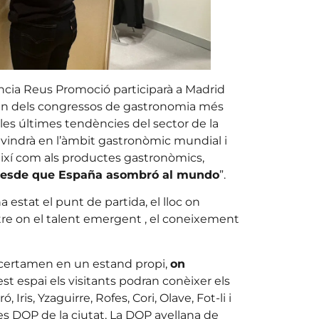
gència Reus Promoció participarà a Madrid
ó, un dels congressos de gastronomia més
es últimes tendències del sector de la
devindrà en l’àmbit gastronòmic mundial i
 així com als productes gastronòmics,
 desde que España asombró al mundo
”.
a estat el punt de partida, el lloc on
entre on el talent emergent , el coneixement
certamen en un estand propi,
on
est espai els visitants podran conèixer els
ris, Yzaguirre, Rofes, Cori, Olave, Fot-li i
ues DOP de la ciutat, La DOP avellana de