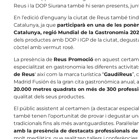
Reus i la DOP Siurana també hi seran presents, ju
En l’edició d’enguany la ciutat de Reus també tind
Catalunya, ja que
participarà en una de les ponè
Catalunya, regió Mundial de la Gastronomia 20
dels productes amb DOP i IGP de la ciutat, degusta
còctel amb vermut rosé.
La presència de
Reus Promoció
en aquest certam
especialitzat en gastronomia les diferents activitat
de Reus
‘ així com la marca turística “
GaudíReus
”,
Madrid Fusión és la gran cita gastronòmica anual,
20.000 metres quadrats on més de 300 professi
qualitat dels seus productes.
El públic assistent al certamen (a destacar especial
també tenen l’oportunitat de provar i degustar un
tradicionals fins als més avantguardistes. Paral·lel
amb la presència de destacats professionals de l
molt mediàtics, que realitzen tallers i conferències al