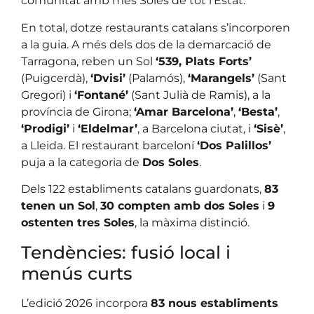
comunitat amb més Soles de tot l’Estat.
En total, dotze restaurants catalans s’incorporen
a la guia. A més dels dos de la demarcació de
Tarragona, reben un Sol
‘539, Plats Forts’
(Puigcerdà),
‘Dvisi’
(Palamós),
‘Marangels’
(Sant
Gregori) i
‘Fontané’
(Sant Julià de Ramis), a la
província de Girona;
‘Amar Barcelona’
,
‘Besta’
,
‘Prodigi’
i
‘Eldelmar’
, a Barcelona ciutat, i
‘Sisè’
,
a Lleida. El restaurant barceloní
‘Dos Palillos’
puja a la categoria de
Dos Soles
.
Dels 122 establiments catalans guardonats,
83
tenen un Sol
,
30 compten amb dos Soles
i
9
ostenten tres Soles
, la màxima distinció.
Tendències: fusió local i
menús curts
L’edició 2026 incorpora
83 nous establiments