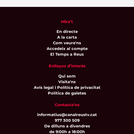
Mira’t
En directe
A la carta
Com veure'ns
Accedeix al compte
El Temps a Reus
Enllaços d’interès
Qui som
Visita'ns
Avís legal i Política de privacitat
Política de galetes
Contacta’ns
informatius@canalreustv.cat
977 300 509
De dilluns a divendres
de 9:00h a 18:00h