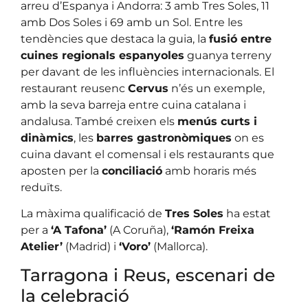
arreu d’Espanya i Andorra: 3 amb Tres Soles, 11
amb Dos Soles i 69 amb un Sol. Entre les
tendències que destaca la guia, la
fusió entre
cuines regionals espanyoles
guanya terreny
per davant de les influències internacionals. El
restaurant reusenc
Cervus
n’és un exemple,
amb la seva barreja entre cuina catalana i
andalusa. També creixen els
menús curts i
dinàmics
, les
barres gastronòmiques
on es
cuina davant el comensal i els restaurants que
aposten per la
conciliació
amb horaris més
reduïts.
La màxima qualificació de
Tres Soles
ha estat
per a
‘A Tafona’
(A Coruña),
‘Ramón Freixa
Atelier’
(Madrid) i
‘Voro’
(Mallorca).
Tarragona i Reus, escenari de
la celebració