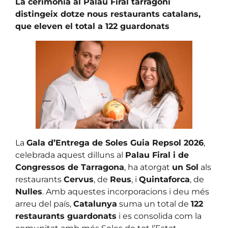
La cerimònia al Palau Firal tarragoní
distingeix dotze nous restaurants catalans,
que eleven el total a 122 guardonats
La
Gala d’Entrega de Soles Guia Repsol 2026
,
celebrada aquest dilluns al
Palau Firal i de
Congressos de Tarragona
, ha atorgat
un Sol
als
restaurants
Cervus
, de
Reus
, i
Quintaforca
, de
Nulles
. Amb aquestes incorporacions i deu més
arreu del país,
Catalunya
suma un total de
122
restaurants guardonats
i es consolida com la