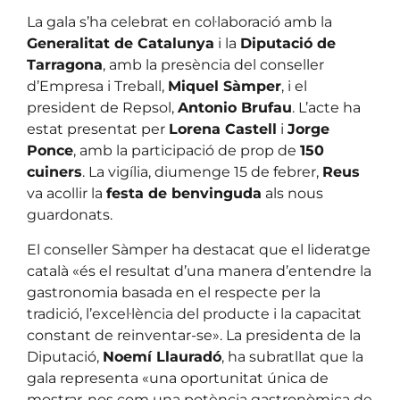
La gala s’ha celebrat en col·laboració amb la
Generalitat de Catalunya
i la
Diputació de
Tarragona
, amb la presència del conseller
d’Empresa i Treball,
Miquel Sàmper
, i el
president de Repsol,
Antonio Brufau
. L’acte ha
estat presentat per
Lorena Castell
i
Jorge
Ponce
, amb la participació de prop de
150
cuiners
. La vigília, diumenge 15 de febrer,
Reus
va acollir la
festa de benvinguda
als nous
guardonats.
El conseller Sàmper ha destacat que el lideratge
català «és el resultat d’una manera d’entendre la
gastronomia basada en el respecte per la
tradició, l’excel·lència del producte i la capacitat
constant de reinventar-se». La presidenta de la
Diputació,
Noemí Llauradó
, ha subratllat que la
gala representa «una oportunitat única de
mostrar-nos com una potència gastronòmica de