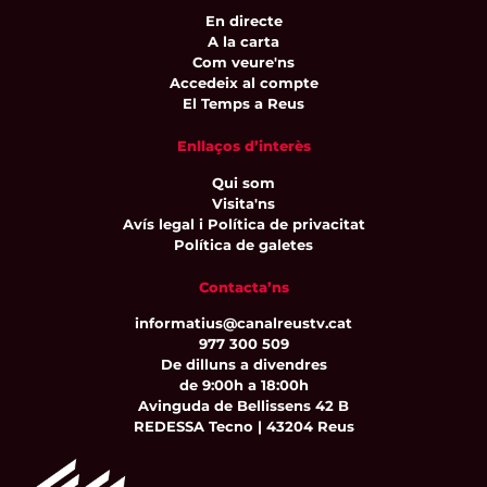
En directe
A la carta
Com veure'ns
Accedeix al compte
El Temps a Reus
Enllaços d’interès
Qui som
Visita'ns
Avís legal i Política de privacitat
Política de galetes
Contacta’ns
informatius@canalreustv.cat
977 300 509
De dilluns a divendres
de 9:00h a 18:00h
Avinguda de Bellissens 42 B
REDESSA Tecno | 43204 Reus