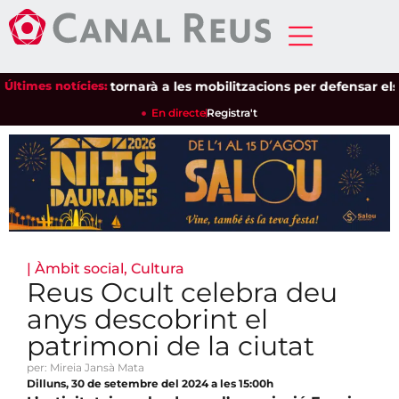
 de Pagesos tornarà a les mobilitzacions per defensar els culti
Últimes notícies:
En directe
Registra't
|
Àmbit social
,
Cultura
Reus Ocult celebra deu
anys descobrint el
patrimoni de la ciutat
per: Mireia Jansà Mata
Dilluns, 30 de setembre del 2024 a les 15:00h