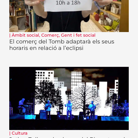
|
Àmbit social
,
Comerç
,
Gent i fet social
El comerç del Tomb adaptarà els seus
horaris en relació a l’eclipsi
|
Cultura