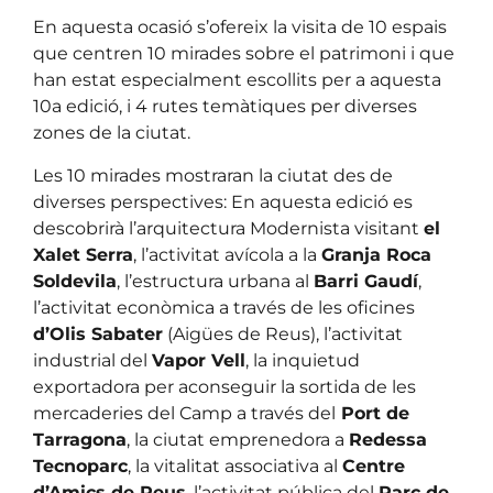
En aquesta ocasió s’ofereix la visita de 10 espais
que centren 10 mirades sobre el patrimoni i que
han estat especialment escollits per a aquesta
10a edició, i 4 rutes temàtiques per diverses
zones de la ciutat.
Les 10 mirades mostraran la ciutat des de
diverses perspectives: En aquesta edició es
descobrirà l’arquitectura Modernista visitant
el
Xalet Serra
, l’activitat avícola a la
Granja Roca
Soldevila
, l’estructura urbana al
Barri Gaudí
,
l’activitat econòmica a través de les oficines
d’Olis Sabater
(Aigües de Reus), l’activitat
industrial del
Vapor Vell
, la inquietud
exportadora per aconseguir la sortida de les
mercaderies del Camp a través del
Port de
Tarragona
, la ciutat emprenedora a
Redessa
Tecnoparc
, la vitalitat associativa al
Centre
d’Amics de Reus
, l’activitat pública del
Parc de