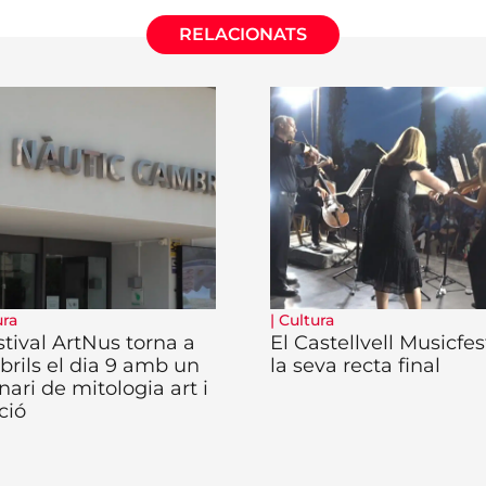
RELACIONATS
ura
|
Cultura
stival ArtNus torna a
El Castellvell Musicfes
rils el dia 9 amb un
la seva recta final
nari de mitologia art i
ció