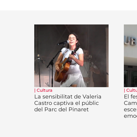
|
Cultura
|
Cult
La sensibilitat de Valeria
El fe
Castro captiva el públic
Camb
del Parc del Pinaret
esce
emo