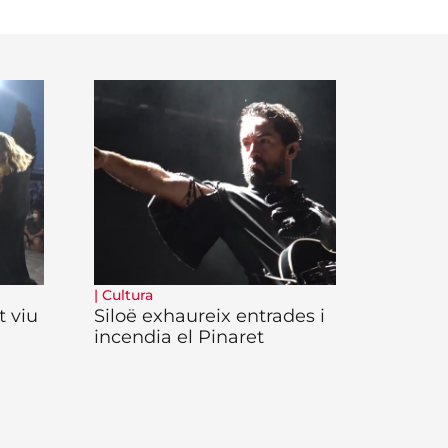
|
Cultura
t viu
Siloë exhaureix entrades i
incendia el Pinaret