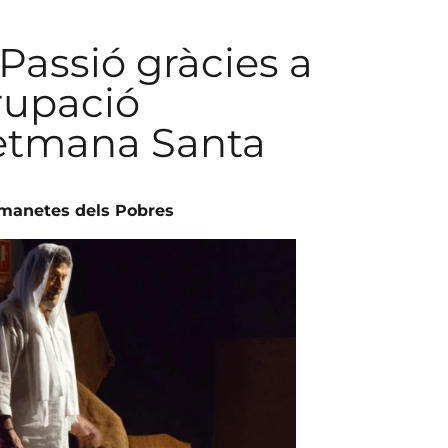
 Passió gràcies a
grupació
Setmana Santa
Germanetes dels Pobres