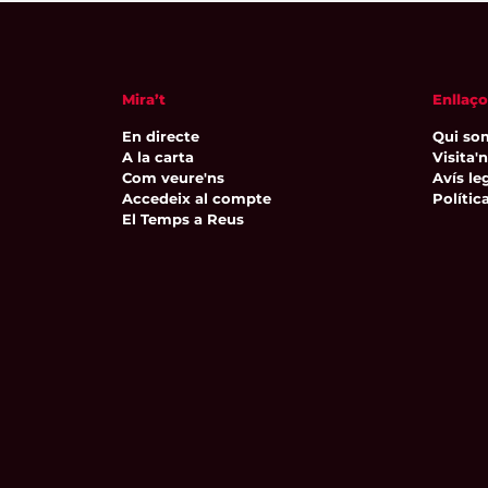
Mira’t
Enllaço
En directe
Qui so
A la carta
Visita'
Com veure'ns
Avís leg
Accedeix al compte
Polític
El Temps a Reus