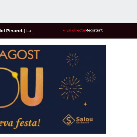
naret
|
La reusenca Ari Sánchez i Andrea Ustero es planten a le
En directe
Registra't