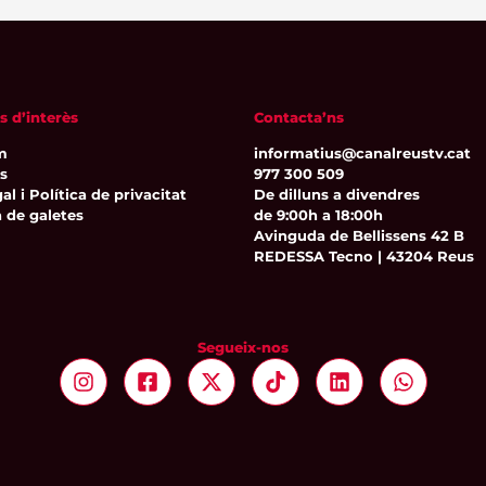
s d’interès
Contacta’ns
m
informatius@canalreustv.cat
ns
977 300 509
al i Política de privacitat
De dilluns a divendres
a de galetes
de 9:00h a 18:00h
Avinguda de Bellissens 42 B
REDESSA Tecno | 43204 Reus
Segueix-nos