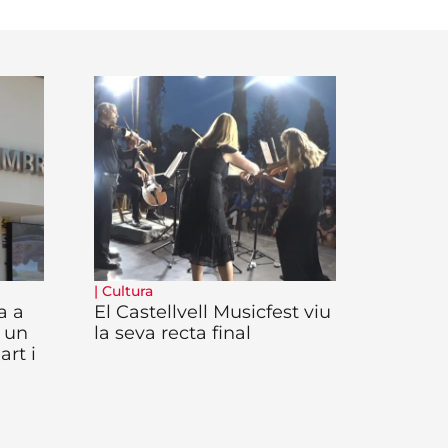
|
Cultura
a a
El Castellvell Musicfest viu
 un
la seva recta final
art i