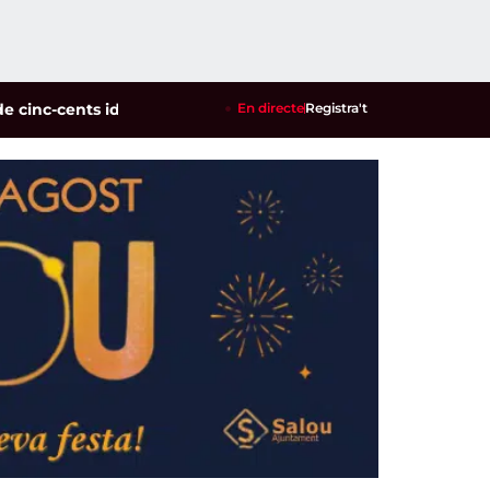
cents identificats en un dispositiu policial contra la multire
En directe
Registra't