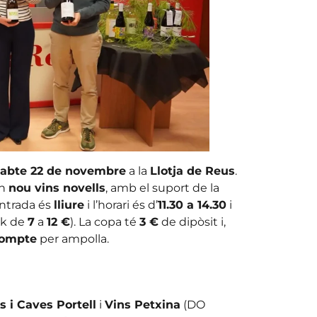
sabte 22 de novembre
a la
Llotja de Reus
.
en
nou vins novells
, amb el suport de la
’entrada és
lliure
i l’horari és d’
11.30 a 14.30
i
ck de
7
a
12 €
). La copa té
3 €
de dipòsit i,
compte
per ampolla.
s i Caves Portell
i
Vins Petxina
(DO