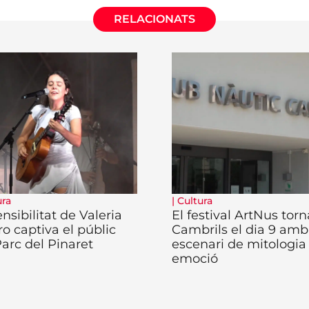
RELACIONATS
ura
|
Cultura
nsibilitat de Valeria
El festival ArtNus torn
ro captiva el públic
Cambrils el dia 9 amb
Parc del Pinaret
escenari de mitologia 
emoció