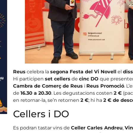
Reus
celebra la
segona Festa del Vi Novell
el
dis
Hi participen
set cellers
de
cinc DO
que present
Cambra de Comerç de Reus
i
Reus Promoció
. L
de
16.30 a 20.30
. Les degustacions costen
2 €
(pa
en retornar-la, se’n retornen
2 €
; hi ha
2 € de des
Cellers i DO
Es podran tastar vins de
Celler Carles Andreu
,
Vin