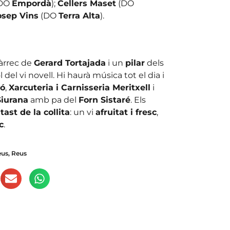
DO
Empordà
);
Cellers Maset
(DO
osep Vins
(DO
Terra Alta
).
àrrec de
Gerard Tortajada
i un
pilar
dels
l del vi novell. Hi haurà música tot el dia i
ió
,
Xarcuteria i Carnisseria Meritxell
i
Siurana
amb pa del
Forn Sistaré
. Els
tast de la collita
: un vi
afruitat i fresc
,
c
.
eus
,
Reus