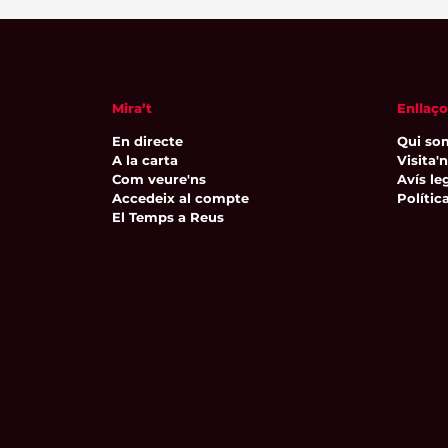
Mira’t
Enllaço
En directe
Qui so
A la carta
Visita'
Com veure'ns
Avís leg
Accedeix al compte
Polític
El Temps a Reus