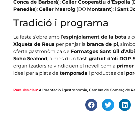
Conca de Barberà
);
Celler Cooperatiu d’Espolla
(
Penedès
);
Celler Masroig
(DO
Montsant
); i
Sant J
Tradició i programa
La festa s’obre amb l’
espinjolament de la bota
a c
Xiquets de Reus
per penjar la
branca de pi
, símbo
oferta gastronòmica de
Formatges Sant Gil d’Alb
Soho Seafood
, a més d’un
tast gratuït d’oli DOP 
organitzadors reivindiquen el novell com a
primer 
ideal per a plats de
temporada
i productes del
por
Paraules clau:
Alimentació i gastronomia
,
Cambra de Comerç de R