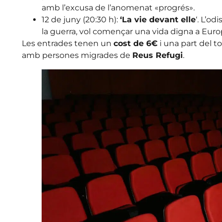
amb l’excusa de l’anomenat «progrés».
12 de juny (20:30 h):
‘La vie devant elle
‘. L’o
la guerra, vol començar una vida digna a Euro
Les entrades tenen un
cost de 6€
i una part del to
amb persones migrades de
Reus Refugi
.