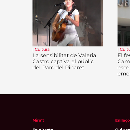
|
Cultura
|
Cult
La sensibilitat de Valeria
El fe
Castro captiva el públic
Camb
del Parc del Pinaret
esce
emo
Mira’t
Enllaço
En directe
Qui so