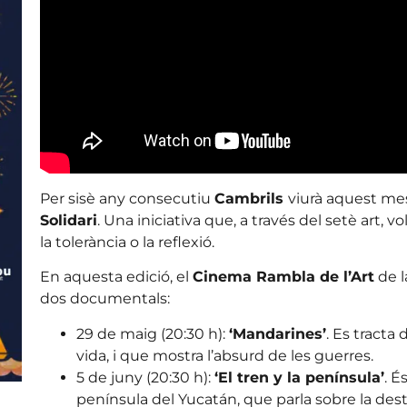
Per sisè any consecutiu
Cambrils
viurà aquest mes
Solidari
. Una iniciativa que, a través del setè art, v
la tolerància o la reflexió.
En aquesta edició, el
Cinema Rambla de l’Art
de l
dos documentals:
29 de maig (20:30 h):
‘Mandarines’
. Es tracta 
vida, i que mostra l’absurd de les guerres.
5 de juny (20:30 h):
‘El tren y la península’
. É
península del Yucatán, que parla sobre la destru