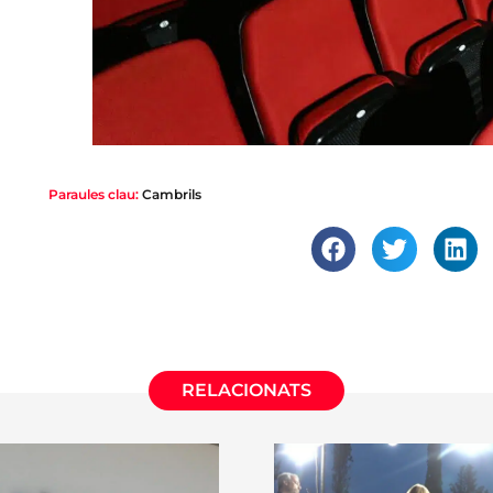
Paraules clau:
Cambrils
RELACIONATS