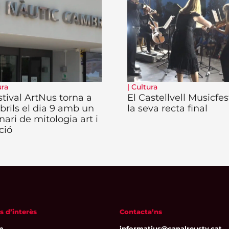
ura
|
Cultura
stival ArtNus torna a
El Castellvell Musicfes
rils el dia 9 amb un
la seva recta final
nari de mitologia art i
ció
s d’interès
Contacta’ns
m
informatius@canalreustv.cat