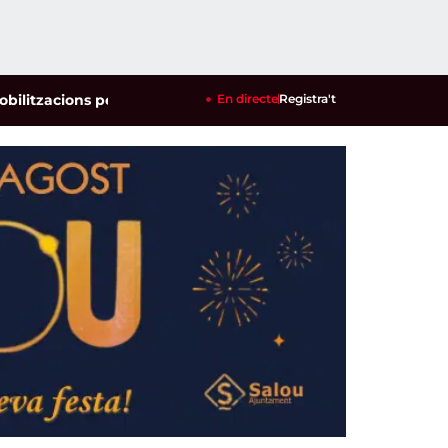
acions per defensar els cultius de la garrofa i l'ametlla de s
En directe
Registra't