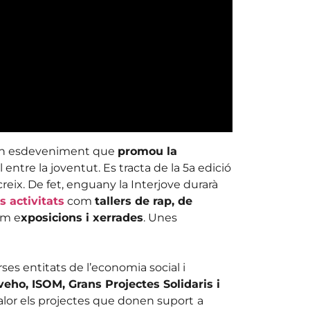
un esdeveniment que
promou la
l entre la joventut. Es tracta de la 5a edició
 creix. De fet, enguany la Interjove durarà
s activitats
com
tallers de rap, de
com e
xposicions i xerrades
. Unes
es entitats de l’economia social i
veho, ISOM, Grans Projectes Solidaris i
valor els projectes que donen suport
a