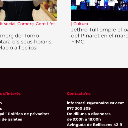
t social
,
Comerç
,
Gent i fet
|
Cultura
Jethro Tull omple el p
omerç del Tomb
del Pinaret en el marc
tarà els seus horaris
FIMC
lació a l’eclipsi
s d’interès
Contacta’ns
m
informatius@canalreustv.cat
ns
977 300 509
al i Política de privacitat
De dilluns a divendres
a de galetes
de 9:00h a 18:00h
Avinguda de Bellissens 42 B