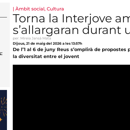
|
Àmbit social
,
Cultura
Torna la Interjove a
s’allargaran durant
per: Mireia Jansà Mata
Dijous, 21 de maig del 2026 a les 13:57h
De l’1 al 6 de juny Reus s’omplirà de propostes p
:
la diversitat entre el jovent