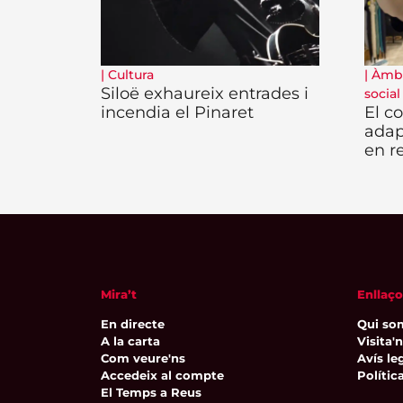
|
Cultura
|
Àmbi
Siloë exhaureix entrades i
social
incendia el Pinaret
El c
adap
en re
Mira’t
Enllaço
En directe
Qui so
A la carta
Visita'
Com veure'ns
Avís leg
Accedeix al compte
Polític
El Temps a Reus