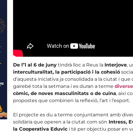
De l’1 al 6 de juny
tindrà lloc a Reus la
Interjove
, 
interculturalitat, la participació i la cohesió
socia
d’aquesta iniciativa ja consolidada a la ciutat i que
gairebé tota la setmana i es duran a terme
diverse
còmic, de noves masculinitats o de cuina
, així 
propostes que combinen la reflexió, l’art i l’esport.
El projecte es du a terme conjuntament amb divers
solidària que operen a la ciutat com són
Intress, E
la Cooperativa Eduvic
i té per objectiu posar en 