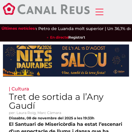
a contra un Petro de Luanda molt superior
Últimes notícies:
|
Un 36,1% de l'ai
En directe
Registra't
|
Cultura
Tret de sortida a l’Any
Gaudí
per: Laura Roig, Marc Càmara
Dissabte, 08 de novembre del 2025 a les 19:33h
El Santuari de Misericòrdia ha estat l’escenari
d’un espectacle de llums i dansa que ha