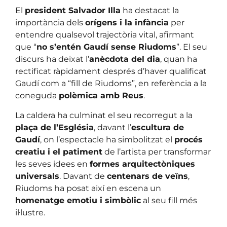
El
president Salvador Illa
ha destacat la
importància dels
orígens i la infància
per
entendre qualsevol trajectòria vital, afirmant
que “
no s’entén Gaudí sense Riudoms
”. El seu
discurs ha deixat l’
anècdota del dia
, quan ha
rectificat ràpidament després d’haver qualificat
Gaudí com a “fill de Riudoms”, en referència a la
coneguda
polèmica amb Reus
.
La caldera ha culminat el seu recorregut a la
plaça de l’Església
, davant l’
escultura de
Gaudí
, on l’espectacle ha simbolitzat el
procés
creatiu i el patiment
de l’artista per transformar
les seves idees en
formes arquitectòniques
universals
. Davant de
centenars de veïns
,
Riudoms ha posat així en escena un
homenatge emotiu i simbòlic
al seu fill més
il·lustre.