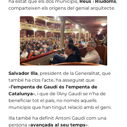
ha estat que els dos municipis,
Reus
i
Riudoms
,
comparteixen els orígens del genial arquitecte.
Salvador Illa
, president de la Generalitat, que
també ha clos l’acte, ha assegurat que
«
l’empenta de Gaudí és l’empenta de
Catalunya
«, i que de l’Any Gaudí se n’ha de
beneficiar tot el país, no només aquells
municipis que han tingut relació amb el geni.
Illa també ha definit Antoni Gaudí com una
persona «
avançada al seu temps
«.