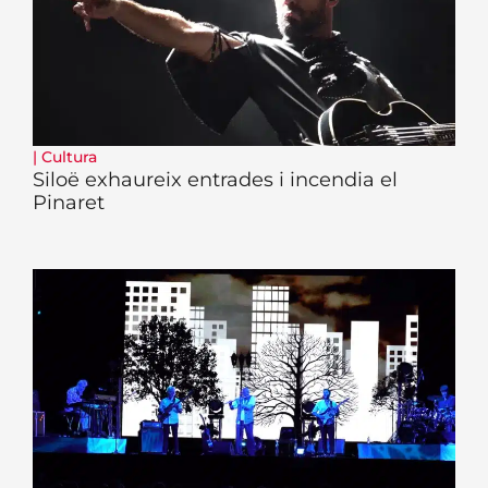
|
Cultura
Siloë exhaureix entrades i incendia el
Pinaret