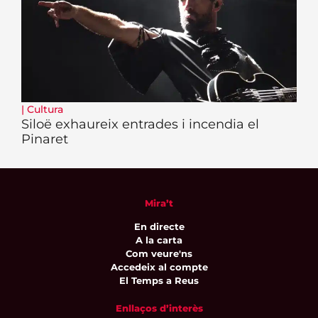
|
Cultura
Siloë exhaureix entrades i incendia el
Pinaret
Mira’t
En directe
A la carta
Com veure'ns
Accedeix al compte
El Temps a Reus
Enllaços d’interès