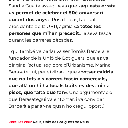
Sandra Guaita assegurava que «
aquesta errata
us permet de celebrar el 50è aniversari
durant dos anys
«. Rosa Lucas, l’actual
presidenta de la UBR, agraïa «
a totes les
persones que m’han precedit
» la seva tasca
durant les darreres dècades.
I qui també va parlar va ser Tomàs Barberà, el
fundador de la Unió de Botiguers, que es va
dirigir a l’actual regidora d’Urbanisme, Marina
Berasategui, per etzibar-li que «
potser caldria
que no tots els carrers fossin comercials, i
que allà on hi ha locals buits es destinin a
pisos, que falta que fan
«. Una argumentació
que Berasategui va entomar, i va convidar
Barberà a parlar-ne quan ho cregui oportú.
Paraules clau:
Reus
,
Unió de Botiguers de Reus