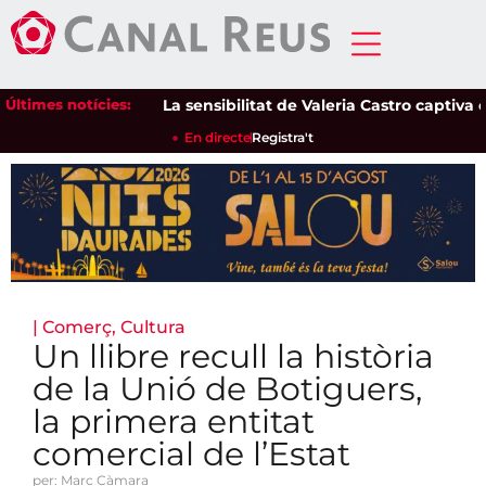
Últimes notícies:
La sensibilitat de Valeria Castro captiva el p
En directe
Registra't
|
Comerç
,
Cultura
Un llibre recull la història
de la Unió de Botiguers,
la primera entitat
comercial de l’Estat
per: Marc Càmara