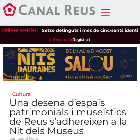
Últimes notícies:
Setze detinguts i més de cinc-sents identificat
En directe
Registra't
|
Cultura
Una desena d’espais
patrimonials i museístics
de Reus s’adhereixen a la
Nit dels Museus
per: Laura Roig