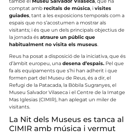
també el
Museu Salvador Vilaseca
, que ha
comptat amb
recitals de música
, i
visites
guiades
, tant a les exposicions temporals com a
espais que no s’acostumen a mostrar als
visitants; i és que un dels principals objectius de
la jornada és
atraure un públic que
habitualment no visita els museus
.
Reus ha posat a disposició de la iniciativa, que és
d’àmbit europeu, una
desena d’espais.
Pel que
fa als equipaments que s’hi han adherit i que
formen part del Museu de Reus, és a dir, el
Refugi de la Patacada, la Bòbila Sugranyes, el
Museu Salvador Vilaseca i el Centre de la Imatge
Mas Iglesias (CIMIR), han aplegat un miler de
visitants.
La Nit dels Museus es tanca al
CIMIR amb música i vermut