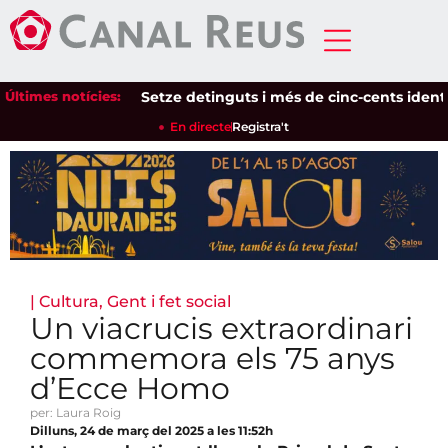
Últimes notícies:
Setze detinguts i més de cinc-cents identifica
En directe
Registra't
|
Cultura
,
Gent i fet social
Un viacrucis extraordinari
commemora els 75 anys
d’Ecce Homo
per: Laura Roig
Dilluns, 24 de març del 2025 a les 11:52h